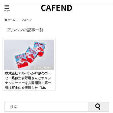
MENU
ホーム
アルペン
アルペンの記事一覧
プレスリリース
株式会社アルペンが17歳のコー
ヒー焙煎士岩野響さんとオリジ
ナルコーヒーを共同開発！第一
弾は富士山を表現した『Mt.
FUJI BLEND COFFEE』発売