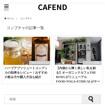
MENU
ホーム
コンブチャ
コンブチャの記事一覧
ライフスタイル
イベント情報
ハーブアブソリュートコンブッ
【内側から輝く美しい私を創
カの効果をレビュー！おすすめ
る】オーガニックカフェTHE
の飲み方や購入方法も紹介
BOWLがリニューアル
FOOD×YOGA×ETHICALがテー
マの『THE_B』誕生！