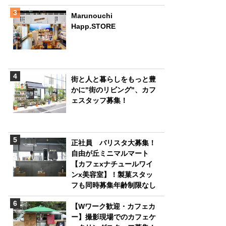
Marunouchi
Happ.STORE
街と人と暮らしをもっと豊
かに"街のリビング"、カフ
ェスタッフ募集！
正社員 バリスタ大募集！
自由が丘ミニマルマート
【カフェxナチュールワイ
ンx美容室】！製菓スタッ
フも同時募集年齢制限なし
【Wワーク歓迎・カフェカ
ー】撮影現場でのカフェケ