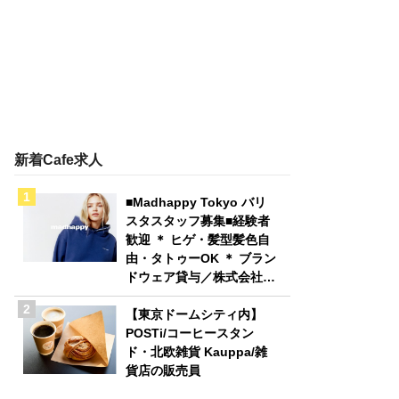
新着Cafe求人
■Madhappy Tokyo バリ
スタスタッフ募集■経験者
歓迎 ＊ ヒゲ・髪型髪色自
由・タトゥーOK ＊ ブラン
ドウェア貸与／株式会社
Madhappy Japan
【東京ドームシティ内】
POSTi/コーヒースタン
ド・北欧雑貨 Kauppa/雑
貨店の販売員