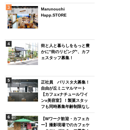
Marunouchi
Happ.STORE
街と人と暮らしをもっと豊
かに"街のリビング"、カフ
ェスタッフ募集！
正社員 バリスタ大募集！
自由が丘ミニマルマート
【カフェxナチュールワイ
ンx美容室】！製菓スタッ
フも同時募集年齢制限なし
【Wワーク歓迎・カフェカ
ー】撮影現場でのカフェケ