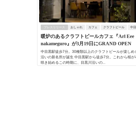
プレスリリース
おしゃれ
カフェ
クラフトビール
中
暖炉のあるクラフトビールカフェ『Arl Eee
nakameguro』が3月19日にGRAND OPEN
中目黒駅徒歩7分。30種類以上のクラフトビールが楽しめ
沿いの新名所が誕生 中目黒駅から徒歩7分。これから桜が
咲き始めるこの時期に、目黒川沿いの...