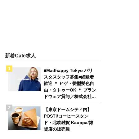
新着Cafe求人
■Madhappy Tokyo バリ
スタスタッフ募集■経験者
歓迎 ＊ ヒゲ・髪型髪色自
由・タトゥーOK ＊ ブラン
ドウェア貸与／株式会社
Madhappy Japan
【東京ドームシティ内】
POSTi/コーヒースタン
ド・北欧雑貨 Kauppa/雑
貨店の販売員