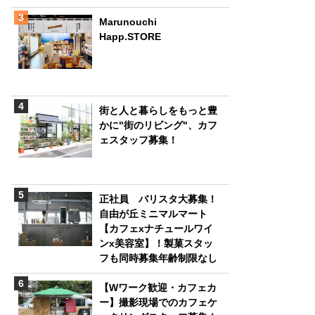
Marunouchi
Happ.STORE
街と人と暮らしをもっと豊
かに"街のリビング"、カフ
ェスタッフ募集！
正社員 バリスタ大募集！
自由が丘ミニマルマート
【カフェxナチュールワイ
ンx美容室】！製菓スタッ
フも同時募集年齢制限なし
【Wワーク歓迎・カフェカ
ー】撮影現場でのカフェケ