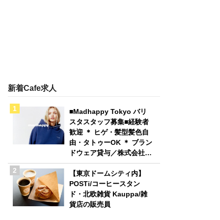
新着Cafe求人
■Madhappy Tokyo バリ
スタスタッフ募集■経験者
歓迎 ＊ ヒゲ・髪型髪色自
由・タトゥーOK ＊ ブラン
ドウェア貸与／株式会社
Madhappy Japan
【東京ドームシティ内】
POSTi/コーヒースタン
ド・北欧雑貨 Kauppa/雑
貨店の販売員