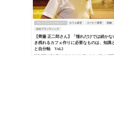
プレミアムインタビュー
カフェ経営
コーヒー業界
戦略
自社ブランディング
【齊藤 正二郎さん】「憧れだけでは続かな
き残れるカフェ作りに必要なものは、知識
と自分軸 Vol.2
日本で初めてシアトルスタイルのカフェをオープンして2
スプレッソマシンツールの開発にも携わってきた齊藤正二
ん。 Vol.1に続くVol.2では、新た...