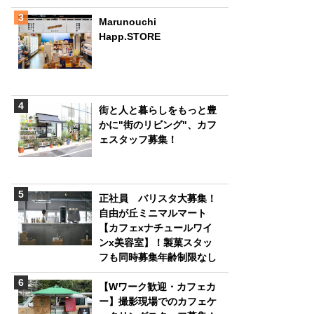
Marunouchi
Happ.STORE
街と人と暮らしをもっと豊
かに"街のリビング"、カフ
ェスタッフ募集！
正社員 バリスタ大募集！
自由が丘ミニマルマート
【カフェxナチュールワイ
ンx美容室】！製菓スタッ
フも同時募集年齢制限なし
【Wワーク歓迎・カフェカ
ー】撮影現場でのカフェケ