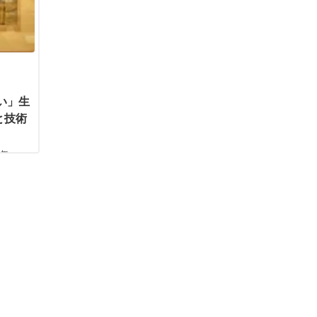
い」生
と技術
2年。エ
郎さ