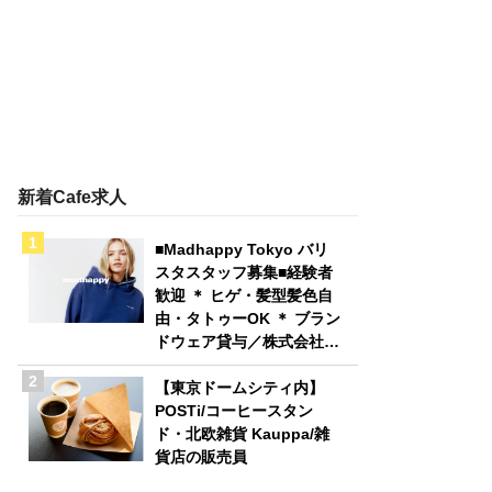
新着Cafe求人
■Madhappy Tokyo バリ
スタスタッフ募集■経験者
歓迎 ＊ ヒゲ・髪型髪色自
由・タトゥーOK ＊ ブラン
ドウェア貸与／株式会社
Madhappy Japan
【東京ドームシティ内】
POSTi/コーヒースタン
ド・北欧雑貨 Kauppa/雑
貨店の販売員