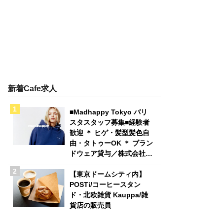
新着Cafe求人
■Madhappy Tokyo バリ
スタスタッフ募集■経験者
歓迎 ＊ ヒゲ・髪型髪色自
由・タトゥーOK ＊ ブラン
ドウェア貸与／株式会社
Madhappy Japan
【東京ドームシティ内】
POSTi/コーヒースタン
ド・北欧雑貨 Kauppa/雑
貨店の販売員