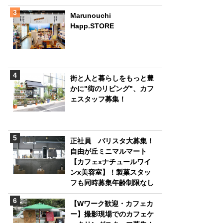
Marunouchi
Happ.STORE
街と人と暮らしをもっと豊
かに"街のリビング"、カフ
ェスタッフ募集！
正社員 バリスタ大募集！
自由が丘ミニマルマート
【カフェxナチュールワイ
ンx美容室】！製菓スタッ
フも同時募集年齢制限なし
【Wワーク歓迎・カフェカ
ー】撮影現場でのカフェケ