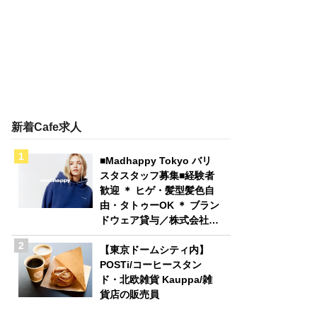
新着Cafe求人
■Madhappy Tokyo バリ
スタスタッフ募集■経験者
歓迎 ＊ ヒゲ・髪型髪色自
由・タトゥーOK ＊ ブラン
ドウェア貸与／株式会社
Madhappy Japan
【東京ドームシティ内】
POSTi/コーヒースタン
ド・北欧雑貨 Kauppa/雑
貨店の販売員