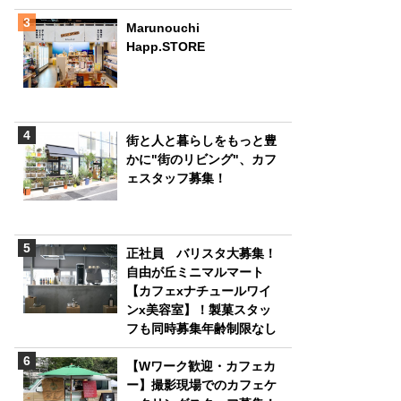
Marunouchi
Happ.STORE
街と人と暮らしをもっと豊
かに"街のリビング"、カフ
ェスタッフ募集！
正社員 バリスタ大募集！
自由が丘ミニマルマート
【カフェxナチュールワイ
ンx美容室】！製菓スタッ
フも同時募集年齢制限なし
【Wワーク歓迎・カフェカ
ー】撮影現場でのカフェケ