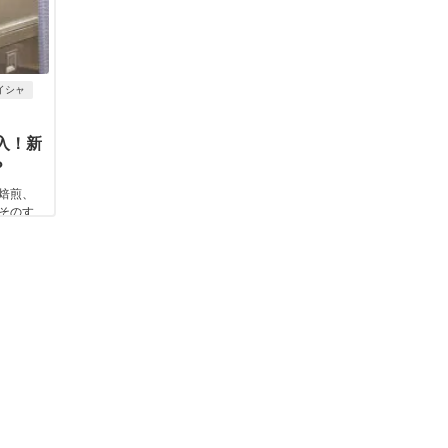
イシャ
潜入！新
？
焙煎、
そのす