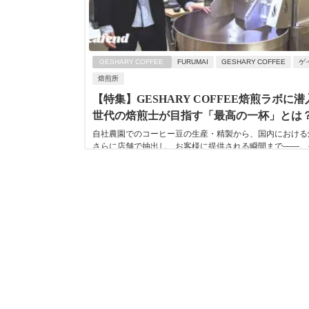
GESHARY COFFEE
FURUMAI
GESHARY COFFEE
ゲ
焙煎所
【特集】GESHARY COFFEE焙煎ラボに
世代の焙煎士が目指す「最高の一杯」とは
自社農園でのコーヒー豆の生産・精製から、国内における
さらに店舗で抽出し、お客様に提供される瞬間まで――。
べての工程を一貫して自社グループで行っている...