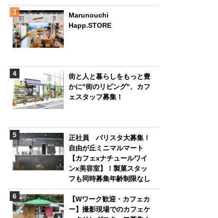
Marunouchi
Happ.STORE
街と人と暮らしをもっと豊
かに"街のリビング"、カフ
ェスタッフ募集！
正社員 バリスタ大募集！
自由が丘ミニマルマート
【カフェxナチュールワイ
ンx美容室】！製菓スタッ
フも同時募集年齢制限なし
【Wワーク歓迎・カフェカ
ー】撮影現場でのカフェケ