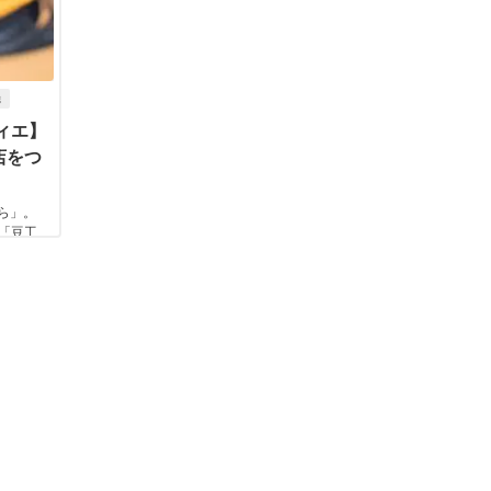
機
ィエ】
店をつ
ら」。
「豆工