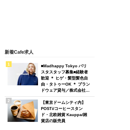
新着Cafe求人
■Madhappy Tokyo バリ
スタスタッフ募集■経験者
歓迎 ＊ ヒゲ・髪型髪色自
由・タトゥーOK ＊ ブラン
ドウェア貸与／株式会社
Madhappy Japan
【東京ドームシティ内】
POSTi/コーヒースタン
ド・北欧雑貨 Kauppa/雑
貨店の販売員