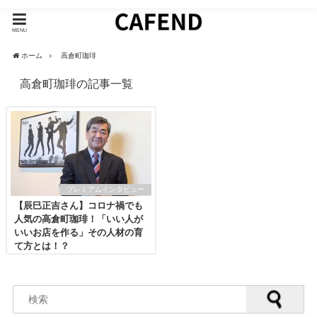
MENU
ホーム
高倉町珈琲
高倉町珈琲の記事一覧
プレミアムインタビュー
【辰巳正吉さん】コロナ禍でも
人気の高倉町珈琲！「いい人が
いいお店を作る」その人材の育
て方とは！？