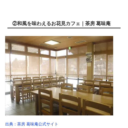
②和風を味わえるお花見カフェ｜茶房 葛味庵
出典：茶房 葛味庵公式サイト