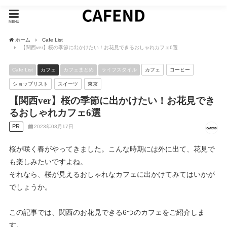
MENU
ホーム
Cafe List
【関西ver】桜の季節に出かけたい！お花見できるおしゃれカフェ6選
Cafe List
カフェ
カフェまとめ
ライフスタイル
カフェ
コーヒー
ショップリスト
スイーツ
東京
【関西ver】桜の季節に出かけたい！お花見でき
るおしゃれカフェ6選
PR
2023年03月17日
桜が咲く春がやってきました。こんな時期には外に出て、花見で
も楽しみたいですよね。
それなら、桜が見えるおしゃれなカフェに出かけてみてはいかが
でしょうか。
この記事では、関西のお花見できる6つのカフェをご紹介しま
す。