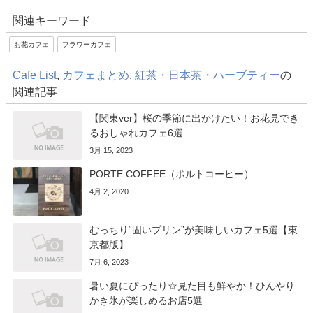
関連キーワード
お花カフェ
フラワーカフェ
Cafe List
,
カフェまとめ
,
紅茶・日本茶・ハーブティー
の
関連記事
【関東ver】桜の季節に出かけたい！お花見でき
るおしゃれカフェ6選
3月 15, 2023
PORTE COFFEE（ポルトコーヒー）
4月 2, 2020
むっちり“固いプリン”が美味しいカフェ5選【東
京都版】
7月 6, 2023
暑い夏にぴったり☆見た目も鮮やか！ひんやり
かき氷が楽しめるお店5選