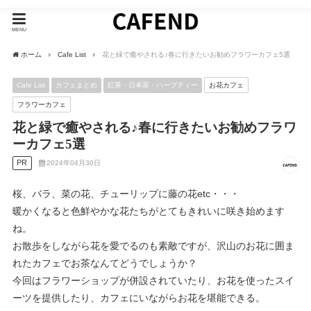
MENU
ホーム
Cafe List
花と緑で癒やされる♪春に行きたいお勧めフラワーカフェ5選
Cafe List
カフェまとめ
紅茶・日本茶・ハーブティー
お花カフェ
フラワーカフェ
花と緑で癒やされる♪春に行きたいお勧めフラワ
ーカフェ5選
PR
2024年04月30日
桜、バラ、菜の花、チューリップに藤の花etc・・・
暖かくなると色鮮やかな花たちがとてもきれいに咲き始めます
ね。
お散歩をしながら花を愛でるのも素敵ですが、沢山のお花に囲ま
れたカフェでお茶なんてどうでしょうか？
今回はフラワーショップが併設されていたり、お花を使ったスイ
ーツを提供したり、カフェにいながらお花を堪能できる。