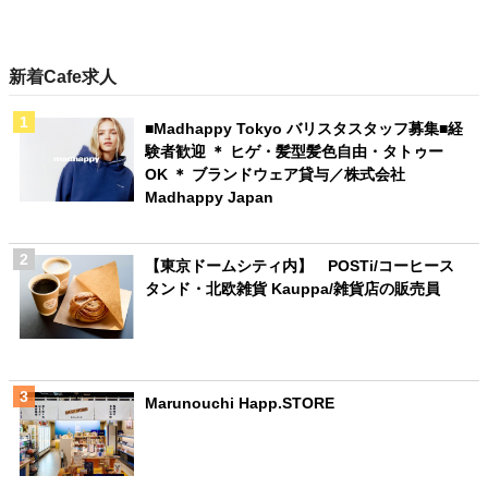
新着Cafe求人
■Madhappy Tokyo バリスタスタッフ募集■経
験者歓迎 ＊ ヒゲ・髪型髪色自由・タトゥー
OK ＊ ブランドウェア貸与／株式会社
Madhappy Japan
【東京ドームシティ内】 POSTi/コーヒース
タンド・北欧雑貨 Kauppa/雑貨店の販売員
Marunouchi Happ.STORE