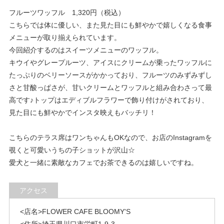
フルーツワッフル 1,320円（税込）
こちらでは体に優しい、また見た目にも鮮やかで嬉しくなる食事
メニューが取り揃えられています。
今回紹介するのはスイーツメニューのワッフル。
キウイやグレープルーツ、アイスにクリームが乗ったワッフルに
たっぷりのベリーソースがかかっており、
フルーツのみずみずし
さと甘酸っぱさが、甘いクリームとワッフルと組み合わさって最
高です♪
トップはエディブルフラワーで飾り付けがされており、
見た目にも鮮やかでインスタ映えもバッチリ！
こちらのテラス席はワンちゃんもOKなので、お店のInstagramを
覗くと可愛いうちの子ショットが沢山☆
愛犬と一緒に素敵なカフェでお茶できるのは嬉しいですね。
アクセス
<店名>FLOWER CAFE BLOOMY'S