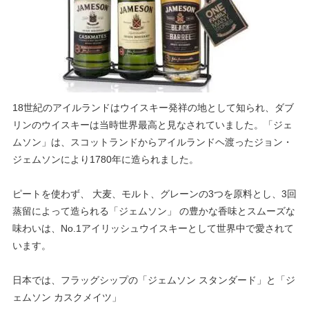
18
世紀のアイルランドはウイスキー発祥の地として知られ、ダブ
リンのウイスキーは当時世界最高と見なされていました。「ジェ
ムソン」は、スコットランドからアイルランドヘ渡ったジョン・
ジェムソンにより
1780
年に造られました。
ピートを使わず、 大麦、モルト、グレーンの
3
つを原料とし、
3
回
蒸留によって造られる「ジェムソン」 の豊かな香味とスムーズな
味わいは、
No.1
アイリッシュウイスキーとして世界中で愛されて
います。
日本では、フラッグシップの「ジェムソン スタンダード」と「ジ
ェムソン カスクメイツ」