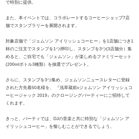
で特別に提供。
また、本イベントでは、コラボレートするコーヒーショップ
7
店
舗でスタンプラリーを展開されます。
対象店舗で「ジェムソン アイリッシュコーヒー」を
1
店舗につき
1
杯のご注文でスタンプを
1
つ押印し、スタンプを
3
つ(
3
店舗分）集
めると、ご自宅でも「ジェムソン」が楽しめるファミリーセット
(
200
mlボトル
3
種類）を抽選でプレゼント。
さらに、スタンプを
3
つ集め、ジェムソン二ュースレターに登録
された方先着
50
名様を、 『浅草蔵前xジェムソン アイリッシュコ
ーヒージャック
2019
』のクロージングパーティーにご招待して
くれます。
きっと、パーティでは、
DJ
の音楽と共に特別な「ジェムソン ア
イリッシュコーヒー」を愉しむことができるでしょう。