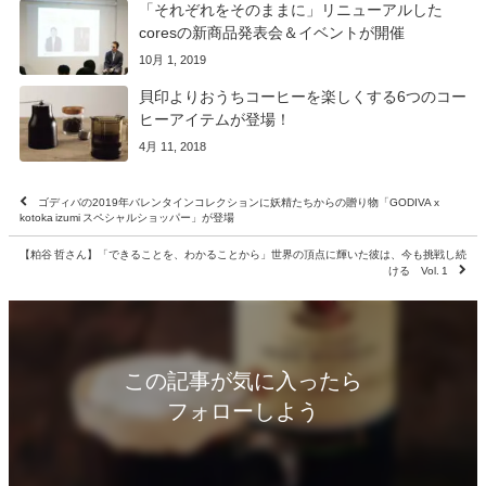
「それぞれをそのままに」リニューアルした
coresの新商品発表会＆イベントが開催
10月 1, 2019
貝印よりおうちコーヒーを楽しくする6つのコー
ヒーアイテムが登場！
4月 11, 2018
ゴディバの2019年バレンタインコレクションに妖精たちからの贈り物「GODIVA x
kotoka izumi スペシャルショッパー」が登場
【粕谷 哲さん】「できることを、わかることから」世界の頂点に輝いた彼は、今も挑戦し続
ける Vol. 1
この記事が気に入ったら
フォローしよう