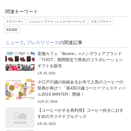
関連キーワード
クラフトマン
ジェムソン アイリッシュコーヒージャック
スタンプラリー
浅草蔵前
ニュース
,
プレスリリース
の関連記事
老舗カフェ「Bicerin」×メンズウェアブランド
「TOOT」期間限定で異色のコラボレーション
ギフトを販売
1月 20, 2021
小江戸川越の由緒あるお寺で人気のコーヒーの
祭典が再び！「第4回川越コーヒーフェスティバ
ル2019 WINTER」開催！
11月 27, 2019
【コーヒーかすを再利用】コーヒー好きにおす
すめのサステナブルグッズ
6月 26, 2023