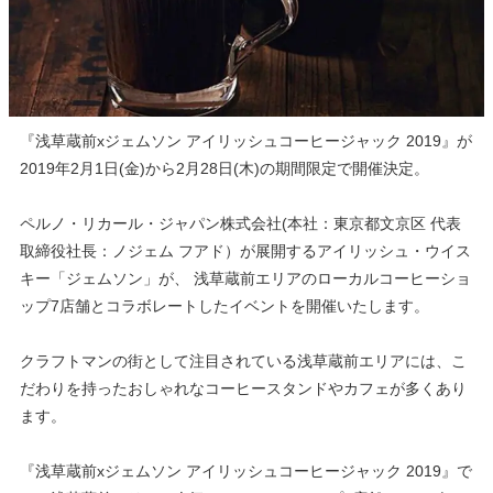
『浅草蔵前xジェムソン アイリッシュコーヒージャック
2019
』が
2019
年
2
月
1
日
(
金
)
から
2
月
28
日
(
木
)
の期間限定で開催決定。
ペルノ・リカール・ジャパン株式会社(本社：東京都文京区 代表
取締役社長：ノジェム フアド）が展開するアイリッシュ・ウイス
キー「ジェムソン」が、 浅草蔵前エリアのローカルコーヒーショ
ップ
7
店舗とコラボレートしたイベントを開催いたします。
クラフトマンの街として注目されている浅草蔵前エリアには、こ
だわりを持ったおしゃれなコーヒースタンドやカフェが多くあり
ます。
『浅草蔵前xジェムソン アイリッシュコーヒージャック
2019
』で