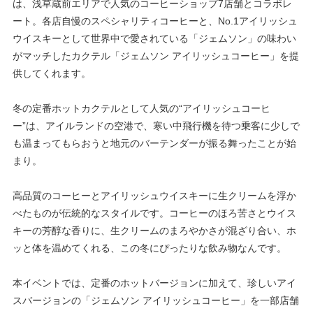
は、浅草蔵前エリアで人気のコーヒーショップ
7
店舗とコラボレ
ート。各店自慢のスペシャリティコーヒーと、
No.1
アイリッシュ
ウイスキーとして世界中で愛されている「ジェムソン」の味わい
がマッチしたカクテル「ジェムソン アイリッシュコーヒー」を提
供してくれます。
冬の定番ホットカクテルとして人気の
“
アイリッシュコーヒ
ー
”
は、アイルランドの空港で、寒い中飛行機を待つ乗客に少しで
も温まってもらおうと地元のバーテンダーが振る舞ったことが始
まり。
高品質のコーヒーとアイリッシュウイスキーに生クリームを浮か
べたものが伝統的なスタイルです。コーヒーのほろ苦さとウイス
キーの芳醇な香りに、生クリームのまろやかさが混ざり合い、ホ
ッと体を温めてくれる、この冬にぴったりな飲み物なんです。
本イベントでは、定番のホットバージョンに加えて、珍しいアイ
スバージョンの「ジェムソン アイリッシュコーヒー」を一部店舗