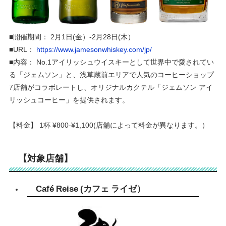
■開催期間：
2
月
1
日(金）-
2
月
28
日(木）
■URL：
https://www.jamesonwhiskey.com/jp/
■内容：
No.1
アイリッシュウイスキーとして世界中で愛されてい
る「ジェムソン」と、浅草蔵前エリアで人気のコーヒーショップ
7
店舗がコラボレートし、オリジナルカクテル「ジェムソン アイ
リッシュコーヒー」を提供されます。
【料金】
1
杯
¥800
-
¥1,100
(店舗によって料金が異なります。）
【対象店舗】
Café Reise
(カフェ ライゼ）