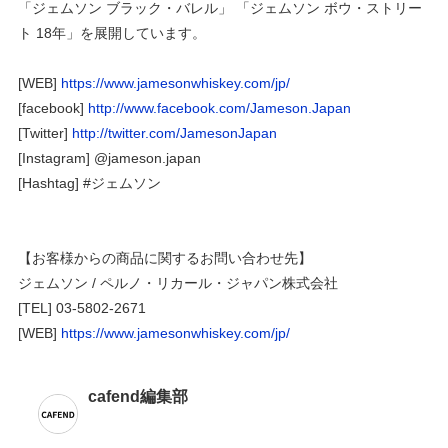
「ジェムソン ブラック・バレル」 「ジェムソン ボウ・ストリー
ト 18年」を展開しています。
[
WEB]
https://www.jamesonwhiskey.com/jp/
[
facebook
]
http://www.facebook.com/Jameson.Japan
[
Twitter]
http://twitter.com/JamesonJapan
[
Instagram
]
@jameson.japan
[
Hashtag
]
#
ジェムソン
【お客様からの商品に関するお問い合わせ先】
ジェムソン
/
ペルノ・リカール・ジャパン株式会社
[
TEL
]
03-5802-2671
[WEB]
https://www.jamesonwhiskey.com/jp
/
cafend編集部