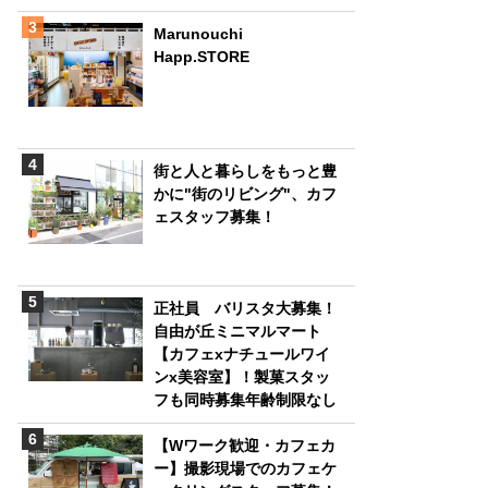
Marunouchi
Happ.STORE
街と人と暮らしをもっと豊
かに"街のリビング"、カフ
ェスタッフ募集！
正社員 バリスタ大募集！
自由が丘ミニマルマート
【カフェxナチュールワイ
ンx美容室】！製菓スタッ
フも同時募集年齢制限なし
【Wワーク歓迎・カフェカ
ー】撮影現場でのカフェケ