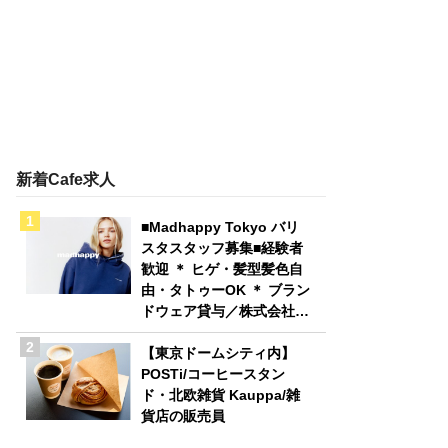
新着Cafe求人
■Madhappy Tokyo バリ
スタスタッフ募集■経験者
歓迎 ＊ ヒゲ・髪型髪色自
由・タトゥーOK ＊ ブラン
ドウェア貸与／株式会社
Madhappy Japan
【東京ドームシティ内】
POSTi/コーヒースタン
ド・北欧雑貨 Kauppa/雑
貨店の販売員