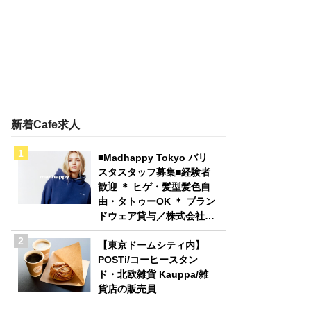
新着Cafe求人
■Madhappy Tokyo バリ
スタスタッフ募集■経験者
歓迎 ＊ ヒゲ・髪型髪色自
由・タトゥーOK ＊ ブラン
ドウェア貸与／株式会社
Madhappy Japan
【東京ドームシティ内】
POSTi/コーヒースタン
ド・北欧雑貨 Kauppa/雑
貨店の販売員