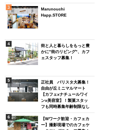
Marunouchi
Happ.STORE
街と人と暮らしをもっと豊
かに"街のリビング"、カフ
ェスタッフ募集！
正社員 バリスタ大募集！
自由が丘ミニマルマート
【カフェxナチュールワイ
ンx美容室】！製菓スタッ
フも同時募集年齢制限なし
【Wワーク歓迎・カフェカ
ー】撮影現場でのカフェケ