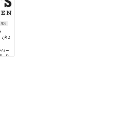
奥渋
う
』が12
！
がオー
リカ料