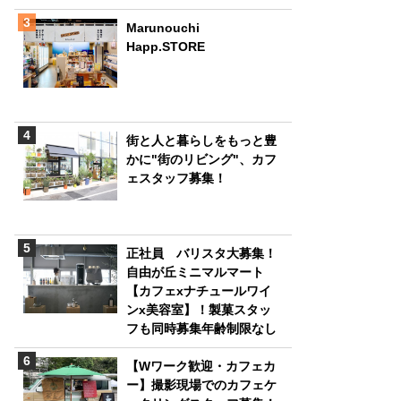
Marunouchi
Happ.STORE
街と人と暮らしをもっと豊
かに"街のリビング"、カフ
ェスタッフ募集！
正社員 バリスタ大募集！
自由が丘ミニマルマート
【カフェxナチュールワイ
ンx美容室】！製菓スタッ
フも同時募集年齢制限なし
【Wワーク歓迎・カフェカ
ー】撮影現場でのカフェケ