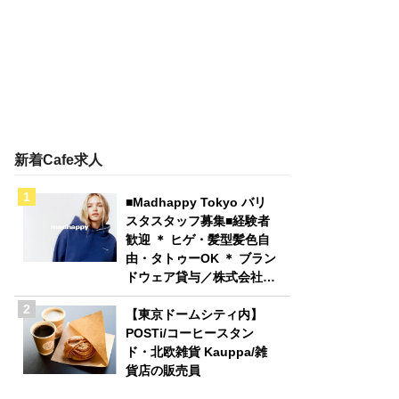
新着Cafe求人
■Madhappy Tokyo バリ
スタスタッフ募集■経験者
歓迎 ＊ ヒゲ・髪型髪色自
由・タトゥーOK ＊ ブラン
ドウェア貸与／株式会社
Madhappy Japan
【東京ドームシティ内】
POSTi/コーヒースタン
ド・北欧雑貨 Kauppa/雑
貨店の販売員