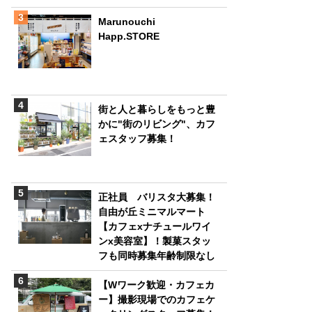
Marunouchi
Happ.STORE
街と人と暮らしをもっと豊
かに"街のリビング"、カフ
ェスタッフ募集！
正社員 バリスタ大募集！
自由が丘ミニマルマート
【カフェxナチュールワイ
ンx美容室】！製菓スタッ
フも同時募集年齢制限なし
【Wワーク歓迎・カフェカ
ー】撮影現場でのカフェケ