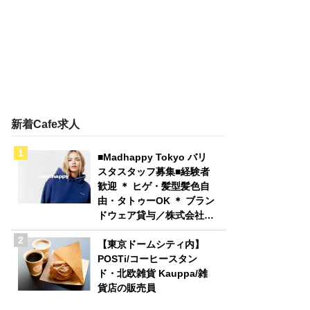
新着Cafe求人
■Madhappy Tokyo バリ
スタスタッフ募集■経験者
歓迎 ＊ ヒゲ・髪型髪色自
由・タトゥーOK ＊ ブラン
ドウェア貸与／株式会社
Madhappy Japan
【東京ドームシティ内】
POSTi/コーヒースタン
ド・北欧雑貨 Kauppa/雑
貨店の販売員