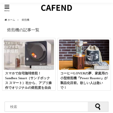
MENU
ホーム
焙煎機
焙煎機の記事一覧
プレスリリース
商品紹介
スマホで自宅珈琲焙煎！
コーヒーLOVERの夢、家庭用の
Sandbox Smart（サンドボック
小型焙煎機『Power Roaster』が
ス スマート）社から、アプリ操
製品化目前。欲しい人は急い
作でオリジナルの焙煎度を自由
で！
に楽しめるスマート珈琲焙煎機
をMakuakeにて発表