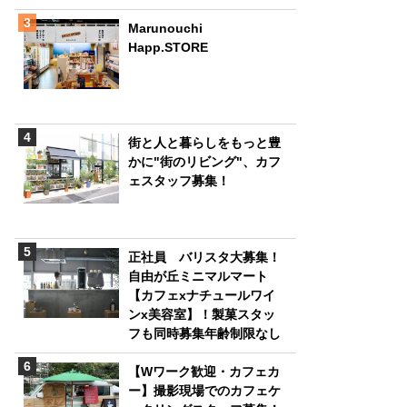
Marunouchi
Happ.STORE
街と人と暮らしをもっと豊
かに"街のリビング"、カフ
ェスタッフ募集！
正社員 バリスタ大募集！
自由が丘ミニマルマート
【カフェxナチュールワイ
ンx美容室】！製菓スタッ
フも同時募集年齢制限なし
【Wワーク歓迎・カフェカ
ー】撮影現場でのカフェケ