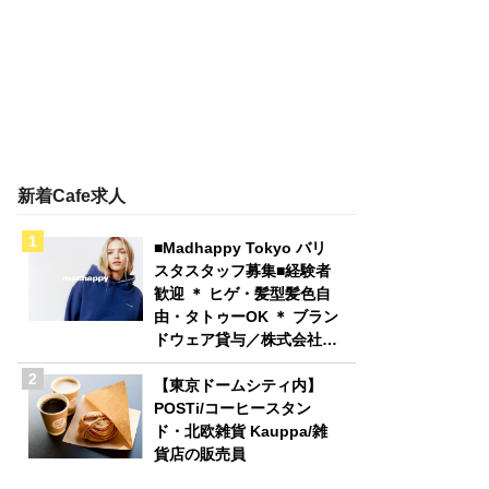
新着Cafe求人
■Madhappy Tokyo バリ
スタスタッフ募集■経験者
歓迎 ＊ ヒゲ・髪型髪色自
由・タトゥーOK ＊ ブラン
ドウェア貸与／株式会社
Madhappy Japan
【東京ドームシティ内】
POSTi/コーヒースタン
ド・北欧雑貨 Kauppa/雑
貨店の販売員