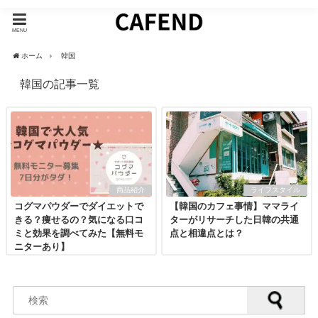
MENU
ホーム
韓国
韓国の記事一覧
商品紹介
ライフスタイル
コグマパウダーでダイエットで
【韓国のカフェ事情】ママライ
きる？痩せるの？気になる口コ
ターがリサーチした日韓の共通
ミと効果を調べてみた【無料モ
点と相違点とは？
ニターあり】