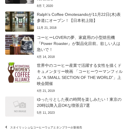
8月 7, 2020
Ralph's Coffee Omotesandoが11月22日(木)表
参道にオープン！【日本初上陸】
11月 21, 2018
コーヒーLOVERの夢、家庭用の小型焙煎機
『Power Roaster』が製品化目前。欲しい人は
急いで！
4月 14, 2018
世界中のコーヒー産業で活躍する女性を描くド
キュメンタリー映画 「コーヒーウーマンフィル
ム “A SMALL SECTION OF THE WORLD”」上
映会開催
4月 21, 2019
ゆったりとした夜の時間を楽しみたい！東京の
20時以降入店OKな喫茶店7選
5月 11, 2023
スタイリッシュなコーヒーウェアとタンブラーが新発売