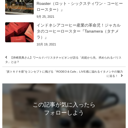
Roaster（ロット・シックスティワン・コーヒー
ロースター）』
9月 25, 2021
インドネシアコーヒー産業の革命児！ジャカル
タのコーヒーロースター『Tanamera（タナメ
ラ）』
10月 19, 2021
【井崎英典さん】ワールドバリスタチャピオンが語る「此処から先、求められるバリス
タ」とは？
“炭トキドキ薪”をコンセプトに掲げる「RODEO & Cafe」LIVE感に溢れるイタメシヤの魅力
に迫る！
この記事が気に入ったら
フォローしよう