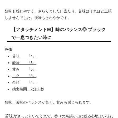
酸味も感じやすく、さらりとした口当たり。苦味はそれほど主張
しませんでした。後味もさわやかです。
【アタッチメントM】味のバランス◎ ブラック
で一息つきたい時に
評価
苦味 『4』
酸味 『3』
甘み 『5』
コク 『3』
余韻 『4』
抽出時間 2分30秒
酸味、苦味のバランスが良く、甘みも感じられます。
苦味が
さっと引いてくれて、香りの余韻が口に残る心地よい味わ