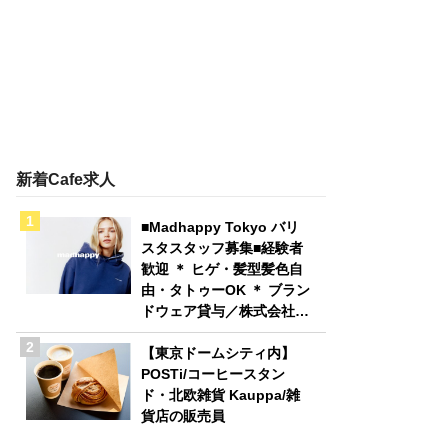
新着Cafe求人
■Madhappy Tokyo バリ
スタスタッフ募集■経験者
歓迎 ＊ ヒゲ・髪型髪色自
由・タトゥーOK ＊ ブラン
ドウェア貸与／株式会社
Madhappy Japan
【東京ドームシティ内】
POSTi/コーヒースタン
ド・北欧雑貨 Kauppa/雑
貨店の販売員