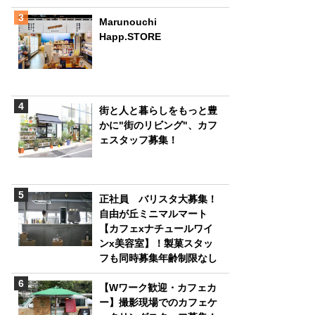
Marunouchi
Happ.STORE
街と人と暮らしをもっと豊
かに"街のリビング"、カフ
ェスタッフ募集！
正社員 バリスタ大募集！
自由が丘ミニマルマート
【カフェxナチュールワイ
ンx美容室】！製菓スタッ
フも同時募集年齢制限なし
【Wワーク歓迎・カフェカ
ー】撮影現場でのカフェケ