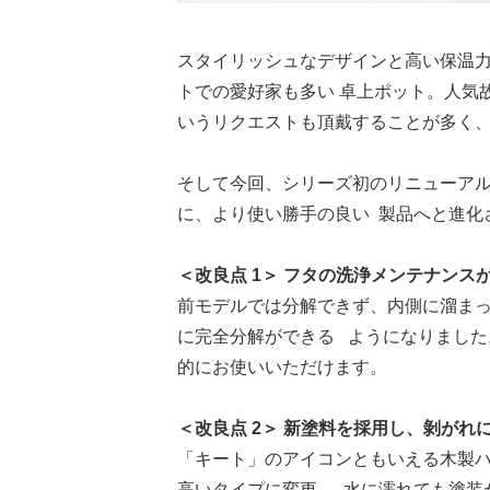
スタイリッシュなデザインと高い保温
トでの愛好家も多い 卓上ポット。人気
いうリクエストも頂戴することが多く、
そして今回、シリーズ初のリニューア
に、より使い勝手の良い 製品へと進化
＜改良点 1＞ フタの洗浄メンテナンス
前モデルでは分解できず、内側に溜ま
に完全分解ができる ようになりまし
的にお使いいただけます。
＜改良点 2＞ 新塗料を採用し、剝がれ
「キート」のアイコンともいえる木製
高いタイプに変更。 水に濡れても塗装