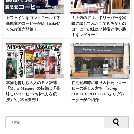
プレスリリース
コーヒー
カフェインをコントロールする
大人気のドリルドリッパーを実
新感覚のコーヒーがMakuakeに
際に試してみた！できあがりの
て先行販売開始！
コーヒーの味は？特徴と使い勝
手をレビュー！
ニュース
商品紹介
本物を愉しむ大人のモノ雑誌
在宅勤務時に取り入れたいコー
『Mono Master』の特集は「美
ヒーの楽しみ方を 「Scrop
味しいコーヒーの挿れ方を伝
COFFEE ROASTERS」Q グレ
授」9月25日発売！
ーダーがご紹介