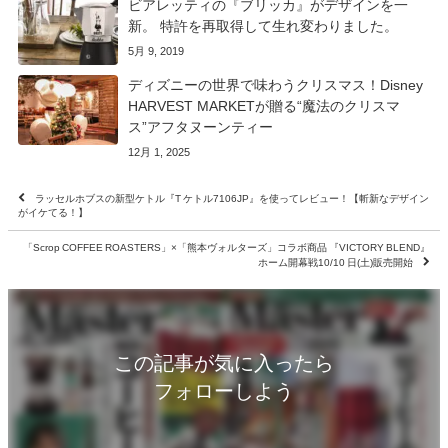
ビアレッティの『ブリッカ』がデザインを一
新。 特許を再取得して生れ変わりました。
5月 9, 2019
ディズニーの世界で味わうクリスマス！Disney
HARVEST MARKETが贈る“魔法のクリスマ
ス”アフタヌーンティー
12月 1, 2025
ラッセルホブスの新型ケトル『T ケトル7106JP』を使ってレビュー！【斬新なデザイン
がイケてる！】
「Scrop COFFEE ROASTERS」×「熊本ヴォルターズ」コラボ商品 『VICTORY BLEND』
ホーム開幕戦10/10 日(土)販売開始
この記事が気に入ったら
フォローしよう