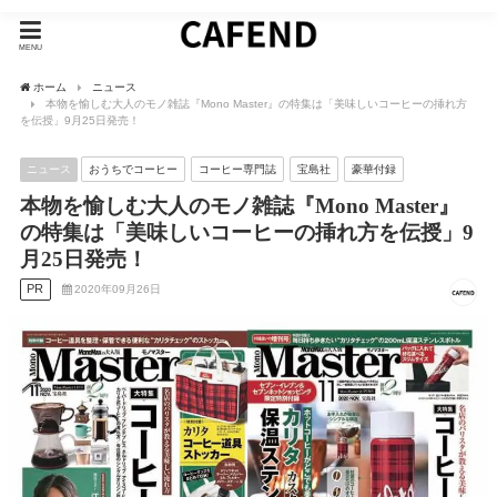
MENU
ホーム
ニュース
本物を愉しむ大人のモノ雑誌『Mono Master』の特集は「美味しいコーヒーの挿れ方
を伝授」9月25日発売！
ニュース
おうちでコーヒー
コーヒー専門誌
宝島社
豪華付録
本物を愉しむ大人のモノ雑誌『Mono Master』
の特集は「美味しいコーヒーの挿れ方を伝授」9
月25日発売！
PR
2020年09月26日