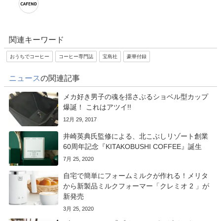
関連キーワード
おうちでコーヒー
コーヒー専門誌
宝島社
豪華付録
ニュース
の関連記事
メカ好き男子の魂を揺さぶるショベル型カップ
爆誕！ これはアツイ!!
12月 29, 2017
井崎英典氏監修による、北こぶしリゾート創業
60周年記念『KITAKOBUSHI COFFEE』誕生
7月 25, 2020
自宅で簡単にフォームミルクが作れる！メリタ
から新製品ミルクフォーマー「クレミオ 2 」が
新発売
3月 25, 2020