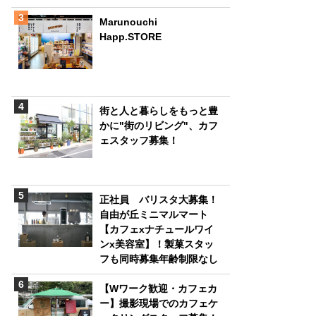
Marunouchi
Happ.STORE
街と人と暮らしをもっと豊
かに"街のリビング"、カフ
ェスタッフ募集！
正社員 バリスタ大募集！
自由が丘ミニマルマート
【カフェxナチュールワイ
ンx美容室】！製菓スタッ
フも同時募集年齢制限なし
【Wワーク歓迎・カフェカ
ー】撮影現場でのカフェケ