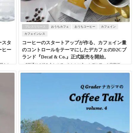
プレスリリース
おうちカフェ
おうちコーヒー
カフェイン
カフェインレス
ースタ
コーヒーのスタートアップが作る、カフェイン量
ーヒー
のコントロールをテーマにしたデカフェのD2Cブ
ランド『Decaf & Co.』正式販売を開始。
間をも
〜3万通りの組み合わせで、あなたに合ったデカフェを定期便
 そんな
で。〜 ストーリーライン株式会社(本社:東京都世田谷区 代表取締
役:北澤 順子)が展開する、デカフェ(...