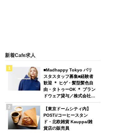
新着Cafe求人
■Madhappy Tokyo バリ
スタスタッフ募集■経験者
歓迎 ＊ ヒゲ・髪型髪色自
由・タトゥーOK ＊ ブラン
ドウェア貸与／株式会社
Madhappy Japan
【東京ドームシティ内】
POSTi/コーヒースタン
ド・北欧雑貨 Kauppa/雑
貨店の販売員