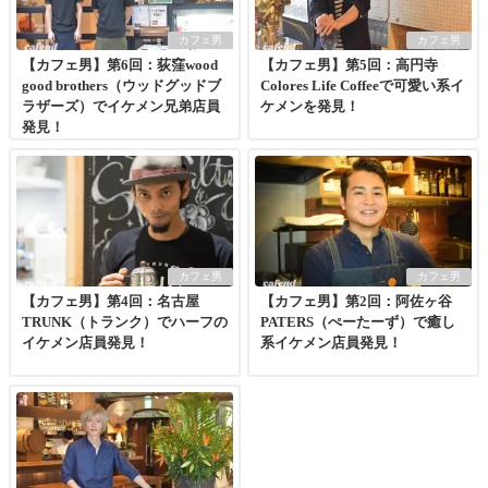
カフェ男
カフェ男
【カフェ男】第6回：荻窪wood
【カフェ男】第5回：高円寺
good brothers（ウッドグッドブ
Colores Life Coffeeで可愛い系イ
ラザーズ）でイケメン兄弟店員
ケメンを発見！
発見！
カフェ男
カフェ男
【カフェ男】第4回：名古屋
【カフェ男】第2回：阿佐ヶ谷
TRUNK（トランク）でハーフの
PATERS（ぺーたーず）で癒し
イケメン店員発見！
系イケメン店員発見！