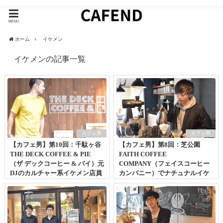
MENU
ホーム
イケメン
イケメンの記事一覧
カフェ男
カフェ男
【カフェ男】第10回：千駄ヶ谷
【カフェ男】第8回：芝公園
THE DECK COFFEE & PIE
FAITH COFFEE
（ザ デックコーヒー & パイ）元
COMPANY（フェイスコーヒー
DJのカルチャー系イケメン店員
カンパニー）でナチュナルイケ
を発見！
メン店員を発見！