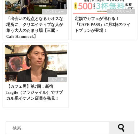
インタビュー
プレスリリース
「出会いの起点となるカオスな
定額でカフェが巡れる！
場所に」クリエイティブな人が
『CAFE PASS』に月3杯のライ
集う大人のたまり場【三鷹・
トプランが登場！
Cafe Hammock】
カフェ男
【カフェ男】第7回：新宿
fragile（フラジャイル）でサブ
カル系イケメン店員を発見！