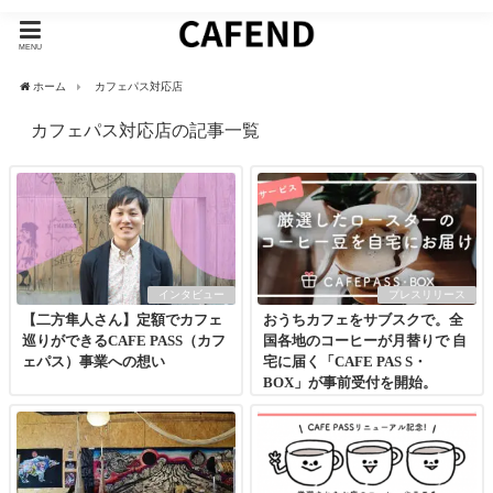
MENU
ホーム
カフェパス対応店
カフェパス対応店の記事一覧
インタビュー
プレスリリース
【二方隼人さん】定額でカフェ
おうちカフェをサブスクで。全
巡りができるCAFE PASS（カフ
国各地のコーヒーが⽉替りで ⾃
ェパス）事業への想い
宅に届く「CAFE PAS S・
BOX」が事前受付を開始。