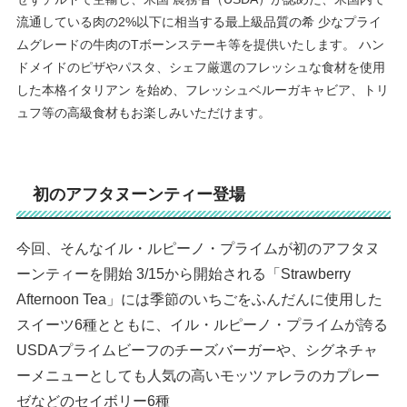
流通している⾁の2%以下に相当する最上級品質の希 少なプライ
ムグレードの⽜⾁のTボーンステーキ等を提供いたします。 ハン
ドメイドのピザやパスタ、シェフ厳選のフレッシュな⾷材を使⽤
した本格イタリアン を始め、フレッシュベルーガキャビア、トリ
ュフ等の⾼級⾷材もお楽しみいただけます。
初のアフタヌーンティー登場
今回、そんなイル・ルピーノ・プライムが初のアフタヌ
ーンティーを開始 3/15から開始される「Strawberry
Afternoon Tea」には季節のいちごをふんだんに使⽤した
スイーツ6種とともに、イル・ルピーノ・プライムが誇る
USDAプライムビーフのチーズバーガーや、シグネチャ
ーメニューとしても⼈気の⾼いモッツァレラのカプレー
ゼなどのセイボリー6種