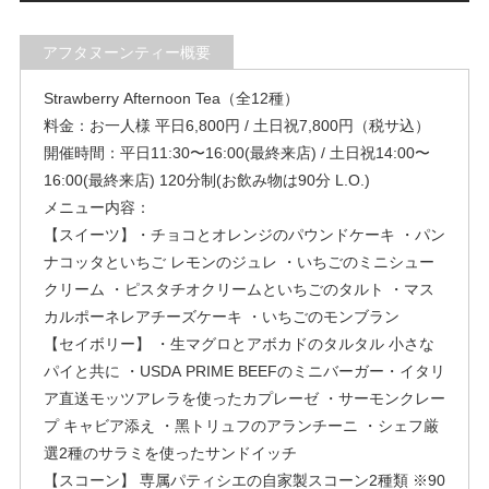
アフタヌーンティー概要
Strawberry Afternoon Tea（全12種）
料金：お⼀⼈様 平⽇6,800円 / ⼟⽇祝7,800円（税サ込）
開催時間：平⽇11:30〜16:00(最終来店) / ⼟⽇祝14:00〜
16:00(最終来店) 120分制(お飲み物は90分 L.O.)
メニュー内容：
【スイーツ】・チョコとオレンジのパウンドケーキ ・パン
ナコッタといちご レモンのジュレ ・いちごのミニシュー
クリーム ・ピスタチオクリームといちごのタルト ・マス
カルポーネレアチーズケーキ ・いちごのモンブラン
【セイボリー】 ・⽣マグロとアボカドのタルタル ⼩さな
パイと共に ・USDA PRIME BEEFのミニバーガー・イタリ
ア直送モッツアレラを使ったカプレーゼ ・サーモンクレー
プ キャビア添え ・⿊トリュフのアランチーニ ・シェフ厳
選2種のサラミを使ったサンドイッチ
【スコーン】 専属パティシエの⾃家製スコーン2種類 ※90