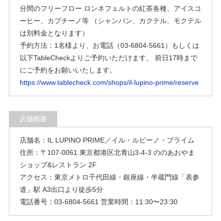
分間のフリーフロー ロンネフェルトの紅茶各種、アイスコ
ーヒー、カプチーノ等 （シャンパン、カクテル、モクテル
は別料⾦となります）
予約方法：1名様より、お電話（03-6804-5661）もしくは
以下TableCheckよりご予約いただけます。 前⽇17時まで
にご予約をお願いいたします。
https://www.tablecheck.com/shops/il-lupino-prime/reserve
店舗概要
店舗名：IL LUPINO PRIME／イル・ルピーノ・プライム
住所：〒107-0061 東京都港区北⻘⼭3-4-3 ののあおやま
ショップ&レストラン 2F
アクセス：東京メトロ千代⽥線・銀座線・半蔵⾨線「表参
道」駅 A3出⼝より徒歩5分
電話番号：03-6804-5661 営業時間：11:30〜23:30