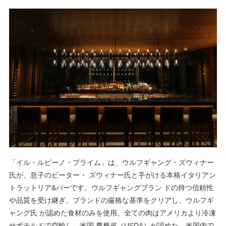
「イル・ルピーノ・プライム」は、ウルフギャング・ズウィナー
⽒が、息⼦のピーター・ ズウィナー⽒と⼿がける本格イタリアン
トラットリア&バーです。ウルフギャングブラン ドの持つ信頼性
や品質を受け継ぎ、ブランドの厳格な基準をクリアし、ウルフギ
ャング⽒ が
認めた⾷材のみを使⽤。全ての⾁はアメリカより冷凍
せずチルドで空輸し、⽶国 農務省（USDA）が認めた、⽶国内で