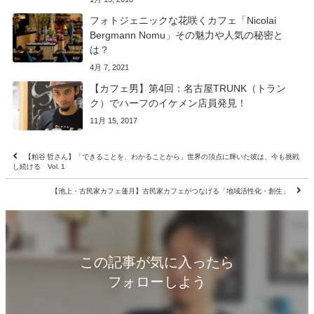
フォトジェニックな花咲くカフェ「Nicolai
Bergmann Nomu」その魅力や人気の秘密と
は？
4月 7, 2021
【カフェ男】第4回：名古屋TRUNK（トラン
ク）でハーフのイケメン店員発見！
11月 15, 2017
【粕谷 哲さん】「できることを、わかることから」世界の頂点に輝いた彼は、今も挑戦
し続ける Vol. 1
【池上・古民家カフェ蓮月】古民家カフェがつなげる「地域活性化・創生」
この記事が気に入ったら
フォローしよう