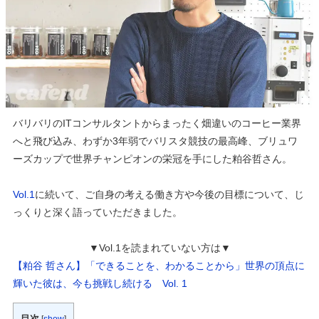
バリバリの
ITコンサルタント
からまったく畑違いのコーヒー業界
へと飛び込み、わずか3年弱でバリスタ競技の最高峰、ブリュワ
ーズカップで世界チャンピオンの栄冠を手にした粕谷哲さん。
Vol.1
に続いて、ご自身の考える働き方や今後の目標について、じ
っくりと深く語っていただきました。
▼Vol.1を読まれていない方は▼
【粕谷 哲さん】「できることを、わかることから」世界の頂点に
輝いた彼は、今も挑戦し続ける Vol. 1
目次
[
show
]