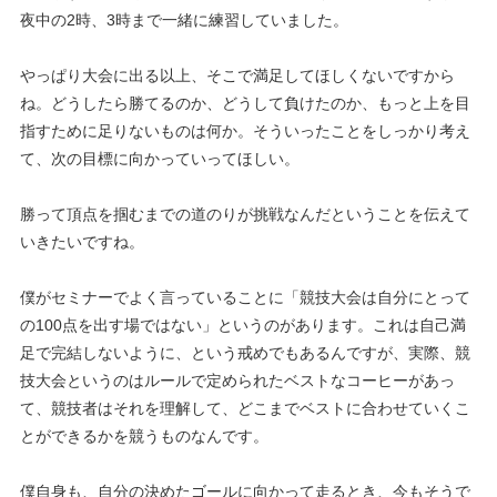
夜中の
2
時、
3
時まで一緒に練習していました。
やっぱり大会に出る以上、そこで満足してほしくないですから
ね。どうしたら勝てるのか、どうして負けたのか、もっと上を目
指すために足りないものは何か。そういったことをしっかり考え
て、次の目標に向かっていってほしい。
勝って頂点を掴むまでの道のりが挑戦なんだということを伝えて
いきたいですね。
僕がセミナーでよく言っていることに「競技大会は自分にとって
の
100
点を出す場ではない」というのがあります。これは自己満
足で完結しないように、という戒めでもあるんですが、実際、競
技大会というのはルールで定められたベストなコーヒーがあっ
て、競技者はそれを理解して、どこまでベストに合わせていくこ
とができるかを競うものなんです。
僕自身も、自分の決めたゴールに向かって走るとき、今もそうで