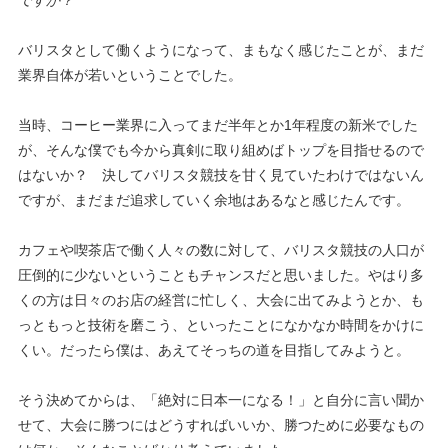
ですか？
バリスタとして働くようになって、まもなく感じたことが、まだ
業界自体が若いということでした。
当時、コーヒー業界に入ってまだ半年とか
1
年程度の新米でした
が、そんな僕でも今から真剣に取り組めばトップを目指せるので
はないか？ 決してバリスタ競技を甘く見ていたわけではないん
ですが、まだまだ追求していく余地はあるなと感じたんです。
カフェや喫茶店で働く人々の数に対して、バリスタ競技の人口が
圧倒的に少ないということもチャンスだと思いました。やはり多
くの方は日々のお店の経営に忙しく、大会に出てみようとか、も
っともっと技術を磨こう、といったことになかなか時間をかけに
くい。だったら僕は、あえてそっちの道を目指してみようと。
そう決めてからは、「絶対に日本一になる！」と自分に言い聞か
せて、大会に勝つにはどうすればいいか、勝つために必要なもの