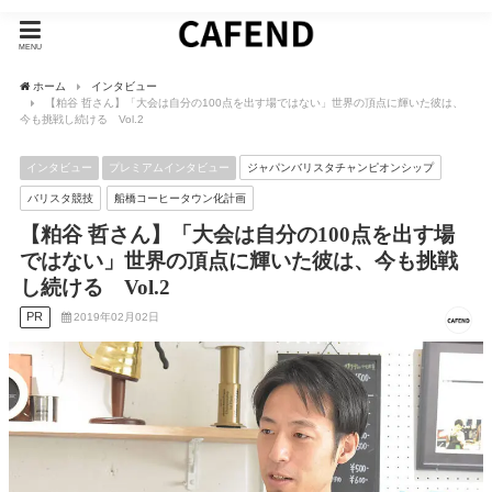
MENU
ホーム
インタビュー
【粕谷 哲さん】「大会は自分の100点を出す場ではない」世界の頂点に輝いた彼は、
今も挑戦し続ける Vol.2
インタビュー
プレミアムインタビュー
ジャパンバリスタチャンピオンシップ
バリスタ競技
船橋コーヒータウン化計画
【粕谷 哲さん】「大会は自分の100点を出す場
ではない」世界の頂点に輝いた彼は、今も挑戦
し続ける Vol.2
PR
2019年02月02日