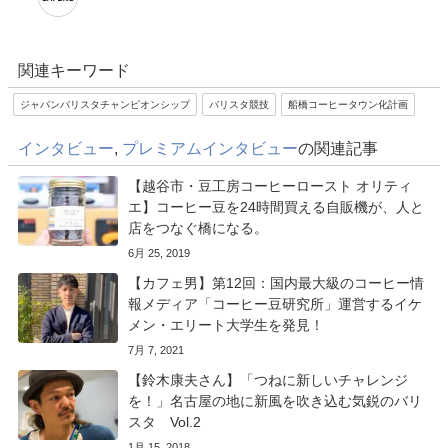
関連キーワード
ジャパンバリスタチャンピオンシップ
バリスタ競技
船橋コーヒータウン化計画
インタビュー
,
プレミアムインタビュー
の関連記事
【越谷市・豆工房コーヒーロースト オリティ
エ】コーヒー豆を24時間買える自販機が、人と
店をつなぐ橋になる。
6月 25, 2019
【カフェ男】第12回：国内最大級のコーヒー情
報メディア「コーヒー豆研究所」運営するイケ
メン・エリート大学生を発見！
7月 7, 2021
【鈴木康夫さん】「つねに新しいチャレンジ
を！」名古屋の地に新風を吹き込む気鋭のバリ
スタ Vol.2
1月 15, 2018