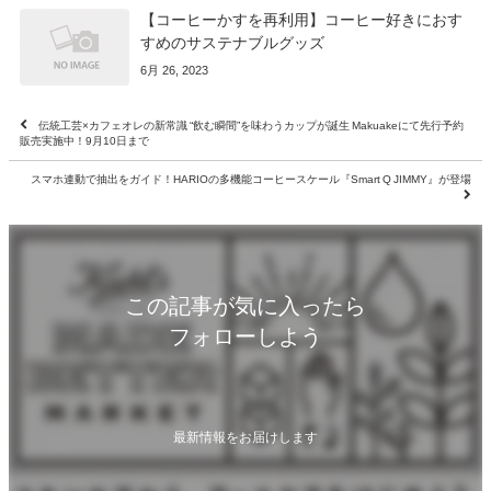
【コーヒーかすを再利用】コーヒー好きにおす
すめのサステナブルグッズ
6月 26, 2023
伝統工芸×カフェオレの新常識 “飲む瞬間”を味わうカップが誕生 Makuakeにて先行予約
販売実施中！9月10日まで
スマホ連動で抽出をガイド！HARIOの多機能コーヒースケール『Smart Q JIMMY』が登場
この記事が気に入ったら
フォローしよう
最新情報をお届けします