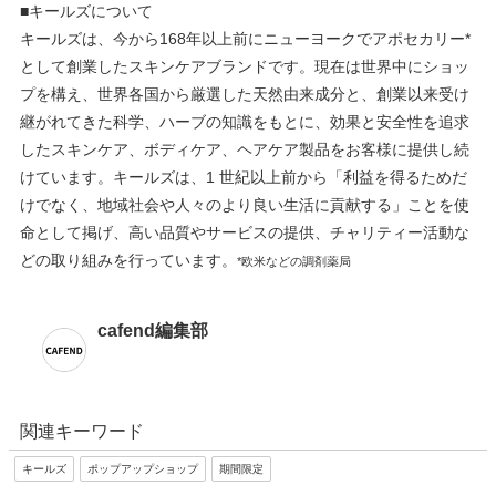
■
キールズについて
キールズは、今から168年以上前にニューヨークでアポセカリー*
として創業したスキンケアブランドです。現在は世界中にショッ
プを構え、世界各国から厳選した天然由来成分と、創業以来受け
継がれてきた科学、ハーブの知識をもとに、効果と安全性を追求
したスキンケア、ボディケア、ヘアケア製品をお客様に提供し続
けています。キールズは、1 世紀以上前から「利益を得るためだ
けでなく、地域社会や⼈々のより良い⽣活に貢献する」ことを使
命として掲げ、⾼い品質やサービスの提供、チャリティー活動な
どの取り組みを⾏っています。
*欧⽶などの調剤薬局
cafend編集部
関連キーワード
キールズ
ポップアップショップ
期間限定