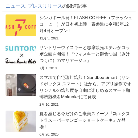
ニュース
,
プレスリリース
の関連記事
シンガポール発！FLASH COFFEE（フラッシュ
コーヒー）が日本初上陸・表参道に令和3年12
月4日オープン！
12月 3, 2021
サントリーウィスキーと志摩観光ホテルがコラ
ボ企画を開催！『ウィスキーと御食つ国（みけ
つくに）のマリアージュ』
7月 1, 2019
スマホで自宅珈琲焙煎！Sandbox Smart（サン
ドボックス スマート）社から、アプリ操作でオ
リジナルの焙煎度を自由に楽しめるスマート珈
琲焙煎機をMakuakeにて発表
2月 10, 2021
夏を感じる今だけのご褒美スイーツ『新エクス
トラスーパーマンゴーショートケーキ』が登
場！
6月 20, 2025