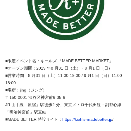
■限定イベント名：キールズ 「MADE BETTER MARKET」
■オープン期間：2019 年8 ⽉31 ⽇（⼟）・9 ⽉1 ⽇（⽇）
■営業時間：8 ⽉31 ⽇（⼟）11:00-19:00 / 9 ⽉1 ⽇（⽇）11:00-
18:00
■場所：jing（ジング）
〒150-0001 渋⾕区神宮前6-35-6
JR ⼭⼿線「原宿」駅徒歩2 分、東京メトロ千代⽥線・副都⼼線
「明治神宮前」駅直結
■MADE BETTER 特設サイト：
https://kiehls-madebetter.jp
/