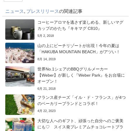
ニュース
,
プレスリリース
の関連記事
コーヒーアロマを逃さず楽しめる、新しいマグ
カップのかたち『キキマグ C810』
5月 2, 2018
山の上にビーチリゾートが出現！今年の夏は
「HAKUBA MOUNTAIN BEACH」がアツい！
8月 14, 2019
世界No.1シェアのBBQグリルメーカー
【Weber】が新しく『Weber Park』をお台場に
オープン！
6月 21, 2018
フランス産チーズ「イル・ド・フランス」が4つ
のベーカリーブランドとコラボ！
4月 22, 2023
⼤切な⼈へのギフト、頑張った⾃分へのご褒美
にも♡ スイス発プレミアムチョコレートブラ