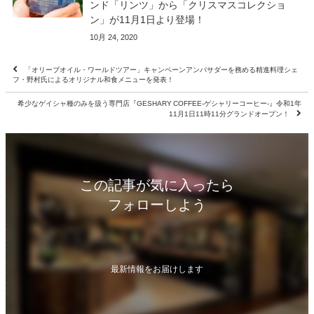
ンド「リンツ」から「クリスマスコレクショ
ン」が11⽉1⽇より登場！
10月 24, 2020
「オリーブオイル・ワールドツアー」キャンペーンアンバサダーを務める精進料理シェ
フ・野村氏によるオリジナル和食メニューを発表！
希少なゲイシャ種のみを扱う専門店『GESHARY COFFEE-ゲシャリーコーヒー-』令和1年
11月1日11時11分グランドオープン！
この記事が気に入ったら
フォローしよう
最新情報をお届けします