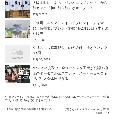
大阪本町に、あの「パンとエスプレッソ」から
和カフェ『和レ和レ和』がオープン！
12月 3, 2020
「信州アルクマ～マイルドブレンド～」を含
む、信州限定ブレンド3種類を2月10日（水）よ
り販売！
2月 9, 2021
クリスマス感満載♡この冬絶対に行きたいカフ
ェ5選
11月 30, 2023
Makuake挑戦中！全米バリスタ王者が公認！極
上のポータブルエスプレッソメーカーなら自宅
でバリスタ体験できる！
1月 2, 2020
希少なゲイシャ種のみを扱う専門店『GESHARY COFFEE-ゲシャリーコーヒー-』令和1
年11月1日11時11分グランドオープン！
【自家焙煎が売りの店特集！】苦味の強いコーヒーが好きな人にオススメ ～さいたま市･南
回帰線～