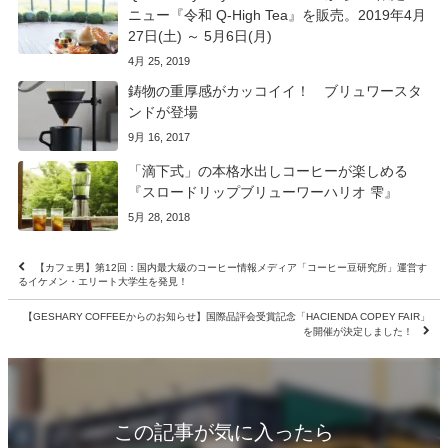
ニュー『令和 Q-High Tea』を販売。2019年4月
27日(土) ～ 5月6日(月)
4月 25, 2019
鋳物の重厚感がカッコイイ！ ブリュワースタ
ンドが登場
9月 16, 2017
「滴下式」の本格水出しコーヒーが楽しめる
『スロードリップブリューワーハリオ 雫』
5月 28, 2018
【カフェ男】第12回：国内最大級のコーヒー情報メディア「コーヒー豆研究所」運営す
るイケメン・エリート大学生を発見！
【GESHARY COFFEEからのお知らせ】国際品評会受賞記念「HACIENDA COPEY FAIR」
を開催が決定しました！
この記事が気に入ったら