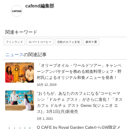
cafend編集部
関連キーワード
フィンランド
ロバートコーヒー
北欧のカフェ文化
麻布十番
ニュース
の関連記事
「オリーブオイル・ワールドツアー」キャンペ
ーンアンバサダーを務める精進料理シェフ・野
村氏によるオリジナル和食メニューを発表！
10月 12, 2019
“おうちが、あなたのカフェになる”コーヒーマ
シン「ドルチェ グスト」がさらに進化！「ネス
カフェ ドルチェ グスト Genio S(ジェニオ エ
ス)」3月1日(月)新発売
3月 1, 2021
Q CAFE by Royal Garden CafeからGW限定メ