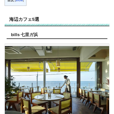
目次
[
show
]
海辺カフェ5選
bills 七里ガ浜