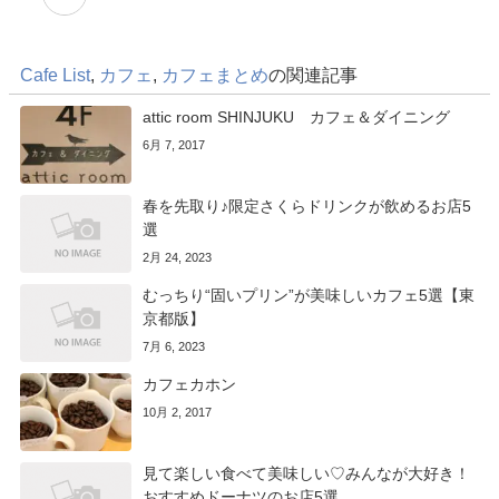
Cafe List
,
カフェ
,
カフェまとめ
の関連記事
attic room SHINJUKU カフェ＆ダイニング
6月 7, 2017
春を先取り♪限定さくらドリンクが飲めるお店5
選
2月 24, 2023
むっちり“固いプリン”が美味しいカフェ5選【東
京都版】
7月 6, 2023
カフェカホン
10月 2, 2017
見て楽しい食べて美味しい♡みんなが大好き！
おすすめドーナツのお店5選