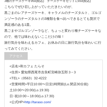
3種のチーズケーキ950(税込) チーズケーキセット1,650(税込)
こちらでぜひ召し上がっていただきたいのが、
黒ごまのレアチーズケーキ、
キャラメルのチーズタルト、
ゴルゴ
ンゾーラのチーズタルト
の3種類を食べ比べできるとても贅沢で
満足感のある1皿。
黒ごまやゴルゴンゾーラなど、ちょっと変わり種チーズケーキな
ので、他では味わえないここだけの味！
旅行気分を味わえるカフェ、お休みの日に旅行気分を味わいに行
ってみてください。
アクセス
<店名>和カフェ たらそ
<住所> 愛知県西尾市吉良町宮崎弥五郎３−３
<TEL>（0563）32-4222
<営業時間>
平日10:00〜日没1時間前(Lo.閉店30分前)
土10:00〜20:00(Lo.19:30)
日･祝10:00～18:00(Lo.17:30)
<公式HP>
http://taraso.com/