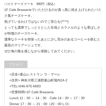
バスク チーズ ケーキ 880円（税込）
1F Cafe Brasserieでいただけるのが真っ黒に焼き上げられたバス
ク風チーズケーキ。
焦げているわけではないのでご安心を(*^^*)
とっても濃厚でしっとりとした生地とカラメルのような香ばしさ
が特徴のチーズケーキ。
濃厚なケーキを頬張ったあとに少し苦みのあるコーヒーを飲むと
最高のマリアージュです。
ぜひ海の風を感じながら堪能してみてください。
アクセス
<店名>葉山レストラン ラ・マーレ
<住所> 神奈川県三浦郡葉山町堀内24-2
<TEL>046-875-6683
<営業時間>1F Café Brasserie
Lunch 11：30 ～ 14：30 Cafe 14：30 ～ 17：30
Dinner 17：30 ～ 21：00（20：00 L.O）