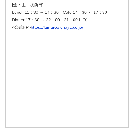
[金・土・祝前日]
Lunch 11：30 ～ 14：30 Cafe 14：30 ～ 17：30
Dinner 17：30 ～ 22：00（21：00 L.O）
<公式HP>
https://lamaree.chaya.co.jp/