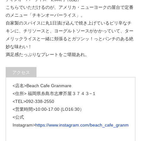
こちらでいただけるのが、アメリカ・ニューヨークの屋台で定番
のメニュー「チキンオーバーライス」。
自家製のスパイスに丸1日漬け込んで焼き上げているピリ辛なチ
キンに、チリソースと、ヨーグルトソースがかかっていて、ター
メリックライスと一緒に頬張るとガツンッ！っとパンチのある絶
妙な味わい！
満足感たっぷりなプレートをご堪能あれ。
アクセス
<店名>Beach Cafe Granmare
<住所> 福岡県糸島市志摩芥屋３７４３−１
<TEL>092-338-2550
<営業時間>10:00-17:00 (LO16:30）
<公式
Instagram>
https://www.instagram.com/beach_cafe_granmare/