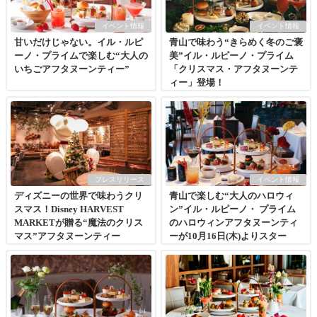
イベント情報
イベント情報
甘いだけじゃない。イル・ルピ
青山で味わう“きらめく冬のご褒
ーノ・プライムで楽しむ“大人の
美”イル・ルピーノ・プライム
いちごアフタヌーンティー”
「クリスマス・アフタヌーンテ
ィー」登場！
プレスリリース
イベント情報
ディズニーの世界で味わうクリ
青山で楽しむ“大人のハロウィ
スマス！Disney HARVEST
ン”イル・ルピーノ・ プライム
MARKETが贈る“魔法のクリス
のハロウィンアフタヌーンティ
マス”アフタヌーンティー
ーが10月16日(木)よりスター
ト！