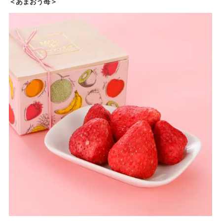
＜あまおう苺＞