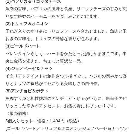
(1)パプリカ＆リコッタチーズ
魚肉の旨味、パプリカの風味と食感、リコッタチーズの甘みが織
りなす絶妙のハーモニーをお楽しみいただけます。
(2)トリュフ＆オニオン
玉ねぎ入りのすり身にトリュフソースを合わせました。魚肉と玉
ねぎの旨味を、トリュフの芳醇な香りが包みます。
(3)ゴールドハート
バレンタインらしく、ハートをかたどった揚げかまぼこです。中
央に金箔を添えた、ちょっと贅沢な一品。
(4)ジェノベーゼ＆ナッツ
イタリアンテイストの創作さつま揚げです。バジルの爽やかな香
りとナッツの食感がクセになる美味しさの自信作。
(5)アンチョビ＆ポテト
魚肉すり身と相性抜群のアンチョビ・じゃがいもに、唐辛子のピ
リッとした辛みがアクセント。お酒の肴にもぴったりです。
〈販売価格〉
5個入りセット：価格：1,404円（税込）
(ゴールドハート／トリュフ＆オニオン／ジェノベーゼ＆ナッツ／