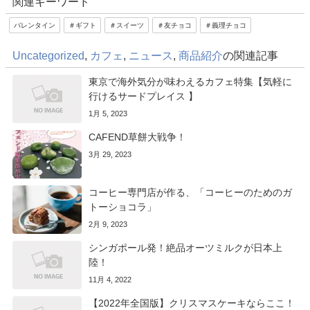
関連キーワード
バレンタイン
＃ギフト
＃スイーツ
＃友チョコ
＃義理チョコ
Uncategorized
,
カフェ
,
ニュース
,
商品紹介
の関連記事
東京で海外気分が味わえるカフェ特集【気軽に
行けるサードプレイス 】
1月 5, 2023
CAFEND草餅大戦争！
3月 29, 2023
コーヒー専門店が作る、「コーヒーのためのガ
トーショコラ」
2月 9, 2023
シンガポール発！絶品オーツミルクが日本上
陸！
11月 4, 2022
【2022年全国版】クリスマスケーキならここ！