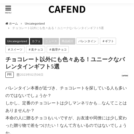
MENU
ホーム
Uncategorized
チョコレート以外にも色々ある！ユニークなバレンタインギフト5選
Uncategorized
カフェ
ニュース
商品紹介
バレンタイン
＃ギフト
＃スイーツ
＃友チョコ
＃義理チョコ
チョコレート以外にも色々ある！ユニークなバ
レンタインギフト5選
PR
2023年02月06日
バレンタイン本番が近づき、チョコレートを探している人も多い
のではないでしょうか？
しかし、定番のチョコレートは少しマンネリかも…なんてことは
ありませんか？
本命の人に贈るチョコもいいですが、お友達や同僚には少し変わ
った贈り物で差をつけたい！なんて方もいるのではないでしょう
か。