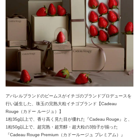
アパレルブランドのビームスがイチゴのブランドプロデュースを
行い誕生した、珠玉の完熟大粒イチゴブランド【Cadeau
Rouge（カドー ルージュ）】
1粒35g以上で、香り高く見た目が優れた『Cadeau Rouge』と、
1粒50g以上で、超完熟・超芳醇・超大粒の3拍子が揃った
『Cadeau Rouge Premium（カドールージュ プレミアム）』