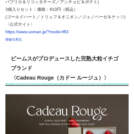
パプリカ＆リコッタチーズ／アンチョビ＆ポテト)
3個入りセット：価格：810円（税込）
(ゴールドハート／トリュフ＆オニオン／ジェノベーゼ＆ナッツ)
〈公式サイト〉
https://www.uoman.jp/?mode=f83
情報引用元
ビームスがプロデュースした完熟大粒イチゴ
ブランド
〈Cadeau Rouge（カドー ルージュ）〉