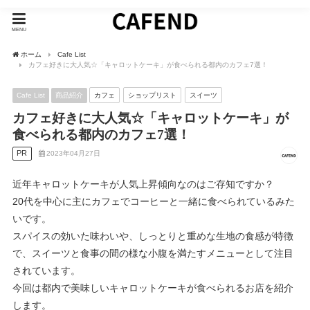
MENU
ホーム
Cafe List
カフェ好きに大人気☆「キャロットケーキ」が食べられる都内のカフェ7選！
Cafe List
商品紹介
カフェ
ショップリスト
スイーツ
カフェ好きに大人気☆「キャロットケーキ」が
食べられる都内のカフェ7選！
PR
2023年04月27日
近年キャロットケーキが人気上昇傾向なのはご存知ですか？
20代を中心に主にカフェでコーヒーと一緒に食べられているみた
いです。
スパイスの効いた味わいや、しっとりと重めな生地の食感が特徴
で、スイーツと食事の間の様な小腹を満たすメニューとして注目
されています。
今回は都内で美味しいキャロットケーキが食べられるお店を紹介
します。