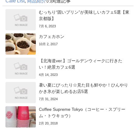
Cafe List
,
商品紹介
の関連記事
むっちり“固いプリン”が美味しいカフェ5選【東
京都版】
7月 6, 2023
カフェカホン
10月 2, 2017
【北海道ver.】ゴールデンウィークに行きた
い！絶景カフェ6選
4月 14, 2023
暑い夏にぴったり☆見た目も鮮やか！ひんやり
かき氷が楽しめるお店5選
7月 31, 2024
Coffee Supreme Tokyo（コーヒー・スプリー
ム・トウキョウ）
2月 20, 2018