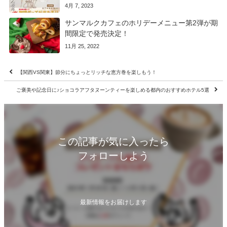
4月 7, 2023
サンマルクカフェのホリデーメニュー第2弾が期
間限定で発売決定！
11月 25, 2022
【関西VS関東】節分にちょっとリッチな恵方巻を楽しもう！
ご褒美や記念日に♪ショコラアフタヌーンティーを楽しめる都内のおすすめホテル5選
この記事が気に入ったら
フォローしよう
最新情報をお届けします