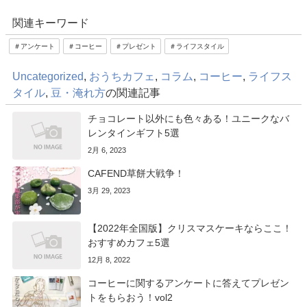
関連キーワード
＃アンケート
＃コーヒー
＃プレゼント
＃ライフスタイル
Uncategorized
,
おうちカフェ
,
コラム
,
コーヒー
,
ライフス
タイル
,
豆・淹れ方
の関連記事
チョコレート以外にも色々ある！ユニークなバ
レンタインギフト5選
2月 6, 2023
CAFEND草餅大戦争！
3月 29, 2023
【2022年全国版】クリスマスケーキならここ！
おすすめカフェ5選
12月 8, 2022
コーヒーに関するアンケートに答えてプレゼン
トをもらおう！vol2