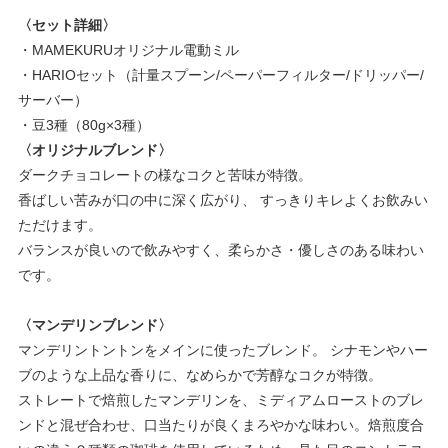
〈セット詳細〉
・MAMEKURUオリジナル電動ミル
・HARIOセット（計量スプーン/ペーパーフィルター/ドリッパー/
サーバー）
・豆3種（80g×3種）
〈オリジナルブレンド〉
ダークチョコレートの様なコクと苦味が特徴。
香ばしい苦みが口の中に深く広がり、 すっきりキレよくお飲みい
ただけます。
バランスが良いので飲みやすく、柔らかさ・優しさのある味わい
です。
〈マンデリンブレンド〉
マンデリントントンをメインに使ったブレンド。 シナモンやハー
ブのような上品な香りに、なめらかで芳醇なコクが特徴。
ストレートで焙煎したマンデリンを、ミディアムローストのブレ
ンドと混ぜ合わせ、口当たりが良くまろやかな味わい。焙煎度合