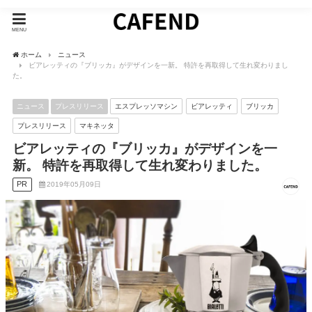
MENU
ホーム
ニュース
ビアレッティの『ブリッカ』がデザインを一新。 特許を再取得して生れ変わりまし
た。
ニュース
プレスリリース
エスプレッソマシン
ビアレッティ
ブリッカ
プレスリリース
マキネッタ
ビアレッティの『ブリッカ』がデザインを一
新。 特許を再取得して生れ変わりました。
PR
2019年05月09日