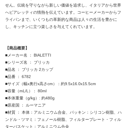
せん。伝統を守りながら新しい価値を追求し、イタリアから世界
へビアレッティの情熱を伝えています。コーヒーメーカーからフ
ライパンまで、いくつもの革新的な商品は人々の生活を豊かに
し、キッチンに立つ楽しさを与えてくれています。
【商品概要】
■メーカー名 ： BIALETTI
■シリーズ名 ： ブリッカ
■品名 ： ブリッカ 2カップ
■品番 ： 6782
■サイズ（幅x奥行x高さcm）：約9.5x16.0x15.5cm
■容量（mL/L）： 80ml
■本体重量（g/kg）: 約480g
■原産国 ： ルーマニア
■材質 ： 本体：アルミニウム合金、パッキン：シリコン樹脂、ハ
ンドル・ツマミ：フェノール樹脂、フィルタープレート・フィル
ターバスケット：アルミニウム合金