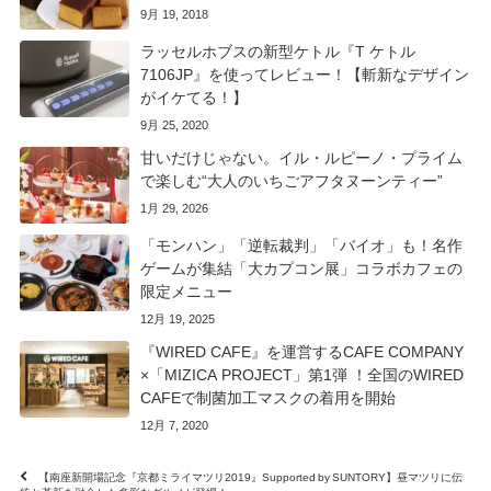
9月 19, 2018
ラッセルホブスの新型ケトル『T ケトル
7106JP』を使ってレビュー！【斬新なデザイン
がイケてる！】
9月 25, 2020
甘いだけじゃない。イル・ルピーノ・プライム
で楽しむ“大人のいちごアフタヌーンティー”
1月 29, 2026
「モンハン」「逆転裁判」「バイオ」も！名作
ゲームが集結「大カプコン展」コラボカフェの
限定メニュー
12月 19, 2025
『WIRED CAFE』を運営するCAFE COMPANY
×「MIZICA PROJECT」第1弾 ！全国のWIRED
CAFEで制菌加工マスクの着用を開始
12月 7, 2020
【南座新開場記念『京都ミライマツリ2019』Supported by SUNTORY】昼マツリに伝