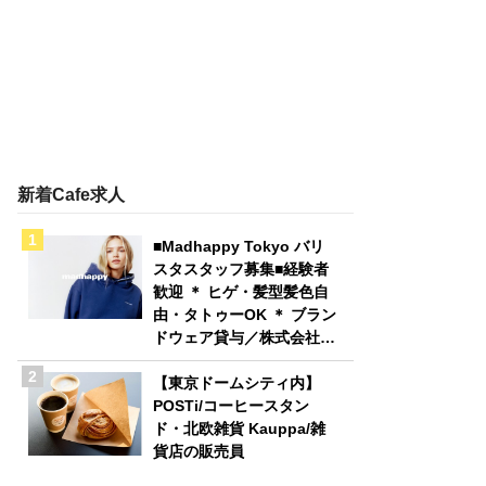
新着Cafe求人
■Madhappy Tokyo バリ
スタスタッフ募集■経験者
歓迎 ＊ ヒゲ・髪型髪色自
由・タトゥーOK ＊ ブラン
ドウェア貸与／株式会社
Madhappy Japan
【東京ドームシティ内】
POSTi/コーヒースタン
ド・北欧雑貨 Kauppa/雑
貨店の販売員