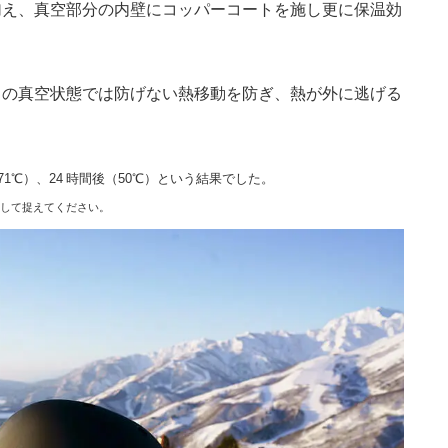
加え、真空部分の内壁にコッパーコートを施し更に保温効
常の真空状態では防げない熱移動を防ぎ、熱が外に逃げる
1℃）、24 時間後（50℃）という結果でした。
して捉えてください。