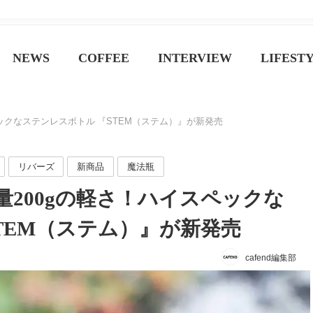
ジン
NEWS
COFFEE
INTERVIEW
LIFEST
ックなステンレスボトル 『STEM（ステム）』が新発売
リバーズ
新商品
魔法瓶
200gの軽さ！ハイスペックな
TEM（ステム）』が新発売
cafend編集部