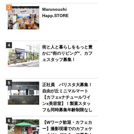
Marunouchi
Happ.STORE
街と人と暮らしをもっと豊
かに"街のリビング"、カフ
ェスタッフ募集！
正社員 バリスタ大募集！
自由が丘ミニマルマート
【カフェxナチュールワイ
ンx美容室】！製菓スタッ
フも同時募集年齢制限なし
【Wワーク歓迎・カフェカ
ー】撮影現場でのカフェケ