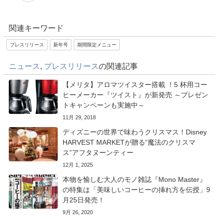
関連キーワード
プレスリリース
新年号
期間限定メニュー
ニュース
,
プレスリリース
の関連記事
【メリタ】アロマツイスター搭載 ！5 杯用コー
ヒーメーカー『ツイスト』が新発売 ～プレゼン
トキャンペーンも実施中～
11月 29, 2018
ディズニーの世界で味わうクリスマス！Disney
HARVEST MARKETが贈る“魔法のクリスマ
ス”アフタヌーンティー
12月 1, 2025
本物を愉しむ大人のモノ雑誌『Mono Master』
の特集は「美味しいコーヒーの挿れ方を伝授」9
月25日発売！
9月 26, 2020