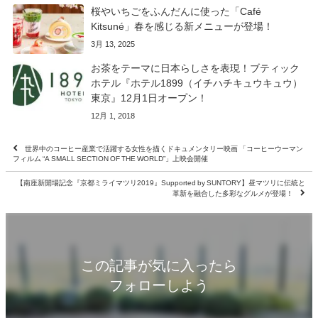
桜やいちごをふんだんに使った「Café
Kitsuné」春を感じる新メニューが登場！
3月 13, 2025
お茶をテーマに日本らしさを表現！ブティック
ホテル『ホテル1899（イチハチキュウキュウ）
東京』12月1日オープン！
12月 1, 2018
世界中のコーヒー産業で活躍する女性を描くドキュメンタリー映画 「コーヒーウーマン
フィルム “A SMALL SECTION OF THE WORLD”」上映会開催
【南座新開場記念『京都ミライマツリ2019』Supported by SUNTORY】昼マツリに伝統と
革新を融合した多彩なグルメが登場！
この記事が気に入ったら
フォローしよう