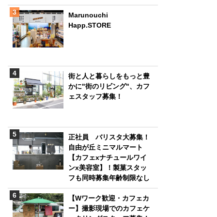
Marunouchi
Happ.STORE
街と人と暮らしをもっと豊
かに"街のリビング"、カフ
ェスタッフ募集！
正社員 バリスタ大募集！
自由が丘ミニマルマート
【カフェxナチュールワイ
ンx美容室】！製菓スタッ
フも同時募集年齢制限なし
【Wワーク歓迎・カフェカ
ー】撮影現場でのカフェケ