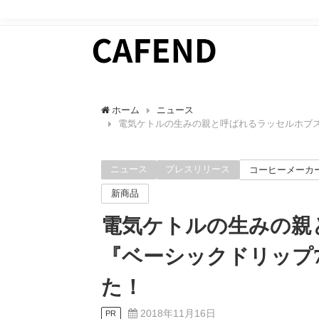
日常にカフェタイムを。 カフェ好きのためのWEBマガ
ホーム
ニュース
電気ケトルの生みの親と呼ばれるラッセルホブス
ニュース
プレスリリース
コーヒーメーカ
新商品
電気ケトルの生みの親
『ベーシックドリップ7
た！
2018年11月16日
PR