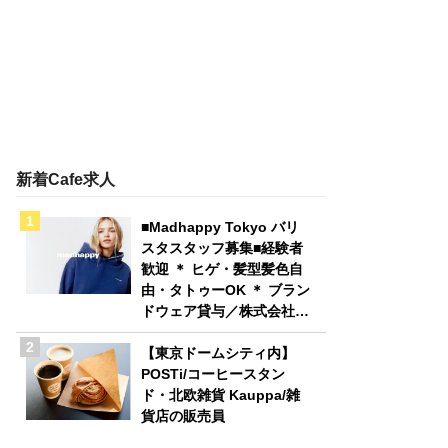
新着Cafe求人
■Madhappy Tokyo バリ
スタスタッフ募集■経験者
歓迎 ＊ ヒゲ・髪型髪色自
由・タトゥーOK ＊ ブラン
ドウェア貸与／株式会社
Madhappy Japan
【東京ドームシティ内】
POSTi/コーヒースタン
ド・北欧雑貨 Kauppa/雑
貨店の販売員