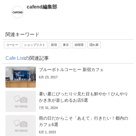
cafend編集部
関連キーワード
コーヒー
ショップリスト
新宿
東京
純喫茶
隠れ家
Cafe List
の関連記事
ブルーボトルコーヒー 新宿カフェ
6月 23, 2017
暑い夏にぴったり☆見た目も鮮やか！ひんやり
かき氷が楽しめるお店5選
7月 31, 2024
雨の日だからこそ「あえて」行きたい！都内の
カフェ6選
6月 1, 2023