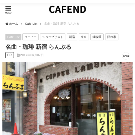
MENU
ホーム
Cafe List
名曲・珈琲 新宿 らんぶる
Cafe List
コーヒー
ショップリスト
新宿
東京
純喫茶
隠れ家
名曲・珈琲 新宿 らんぶる
PR
2017年06月07日