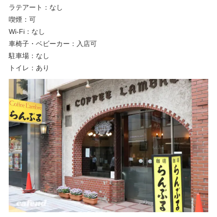
ラテアート：なし
喫煙：可
Wi-Fi：なし
車椅子・ベビーカー：入店可
駐車場：なし
トイレ：あり