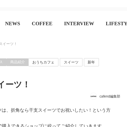
ジン
NEWS
COFFEE
INTERVIEW
LIFEST
スイーツ！
ス
商品紹介
おうちカフェ
スイーツ
新年
イーツ！
cafend編集部
ーツは、折角なら干支スイーツでお祝いしたい！という方
で購入できるショップに絞ってご紹介していきます。