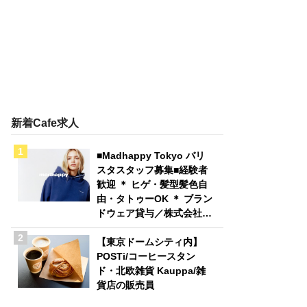
新着Cafe求人
■Madhappy Tokyo バリ
スタスタッフ募集■経験者
歓迎 ＊ ヒゲ・髪型髪色自
由・タトゥーOK ＊ ブラン
ドウェア貸与／株式会社
Madhappy Japan
【東京ドームシティ内】
POSTi/コーヒースタン
ド・北欧雑貨 Kauppa/雑
貨店の販売員