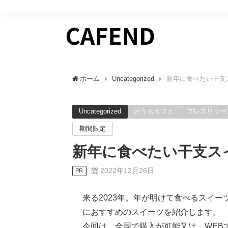
日常にカフェタイムを。 カフェ好きのためのWEBマガ
ホーム
Uncategorized
新年に食べたい干支
Uncategorized
おうちカフェ
プレスリリー
期間限定
新年に食べたい干支ス
2022年12月26日
PR
来る2023年。年が明けて食べるスイ
におすすめのスイーツを紹介します。
今回は、全国で購入が可能又は、WEB