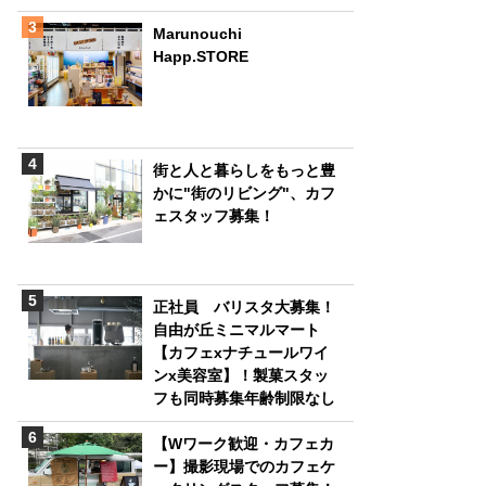
Marunouchi
Happ.STORE
街と人と暮らしをもっと豊
かに"街のリビング"、カフ
ェスタッフ募集！
正社員 バリスタ大募集！
自由が丘ミニマルマート
【カフェxナチュールワイ
ンx美容室】！製菓スタッ
フも同時募集年齢制限なし
【Wワーク歓迎・カフェカ
ー】撮影現場でのカフェケ