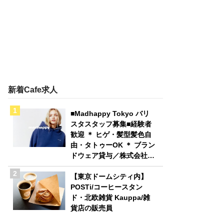
新着Cafe求人
■Madhappy Tokyo バリ
スタスタッフ募集■経験者
歓迎 ＊ ヒゲ・髪型髪色自
由・タトゥーOK ＊ ブラン
ドウェア貸与／株式会社
Madhappy Japan
【東京ドームシティ内】
POSTi/コーヒースタン
ド・北欧雑貨 Kauppa/雑
貨店の販売員