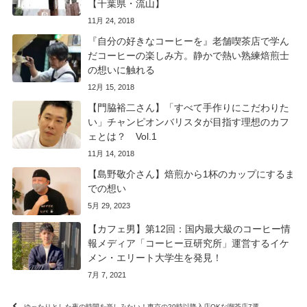
【千葉県・流山】
11月 24, 2018
『自分の好きなコーヒーを』老舗喫茶店で学ん
だコーヒーの楽しみ方。静かで熱い熟練焙煎士
の想いに触れる
12月 15, 2018
【門脇裕二さん】「すべて手作りにこだわりた
い」チャンピオンバリスタが目指す理想のカフ
ェとは？ Vol.1
11月 14, 2018
【島野敬介さん】焙煎から1杯のカップにするま
での想い
5月 29, 2023
【カフェ男】第12回：国内最大級のコーヒー情
報メディア「コーヒー豆研究所」運営するイケ
メン・エリート大学生を発見！
7月 7, 2021
ゆったりとした夜の時間を楽しみたい！東京の20時以降入店OKな喫茶店7選