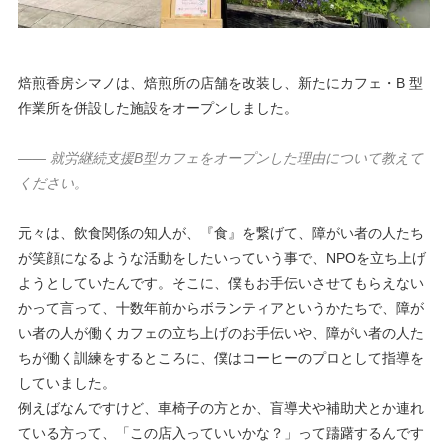
焙煎香房シマノは、焙煎所の店舗を改装し、新たにカフェ・B 型
作業所を併設した施設をオープンしました。
—— 就労継続支援B型カフェをオープンした理由について教えて
ください。
元々は、飲食関係の知人が、『食』を繋げて、障がい者の人たち
が笑顔になるような活動をしたいっていう事で、NPOを立ち上げ
ようとしていたんです。そこに、僕もお手伝いさせてもらえない
かって言って、十数年前からボランティアというかたちで、障が
い者の人が働くカフェの立ち上げのお手伝いや、障がい者の人た
ちが働く訓練をするところに、僕はコーヒーのプロとして指導を
していました。
例えばなんですけど、車椅子の方とか、盲導犬や補助犬とか連れ
ている方って、「この店入っていいかな？」って躊躇するんです