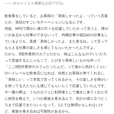
—— めちゃくちゃ素敵なお話ですね。
飲食業をしていると、お客様の「美味しかったよ」っていう言葉
とか、笑顔がすごいモチベーションになるんです。
何故、NPOで障がい者の方々を応援していたかって言うと、障が
いがあるから仕事ができないって、内職仕事や袋詰めの仕事をし
ているよりも、直接「美味しかったよ、また来るね」って言って
もらえる仕事の楽しさを感じてもらいたかったんですよ。
だから、B型作業所のカフェだから、味はこんなものでいいだろ
って妥協するんじゃなくて、とびきり美味しいものを作って、
「ここB型作業所のカフェだったんだ」って後から気付くくらい
のハイレベルな飲食店になれば、自然とお客様が来てくれるし、
「美味しい」って本気で言ってくれるから、その楽しさを障がい
を持ってる人たちにも感じてもらいたくて応援していたんです。
今一番の夢は、うちのカフェに利用者として働きに来てくれた方
に焙煎を教えて、いつか家族を巻き込んで、生計が成り立つとこ
ろまで応援できたらいいなって。1人では無理かもしれないけ
ど、家族を巻き込めば可能性があるから。