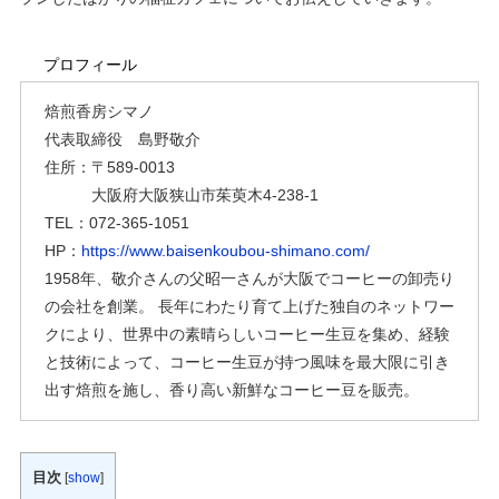
プロフィール
焙煎香房シマノ
代表取締役 島野敬介
住所：〒589-0013
大阪府大阪狭山市茱萸木4-238-1
TEL：072-365-1051
HP：
https://www.baisenkoubou-shimano.com/
1958年、敬介さんの父昭一さんが大阪でコーヒーの卸売り
の会社を創業。 長年にわたり育て上げた独自のネットワー
クにより、世界中の素晴らしいコーヒー生豆を集め、経験
と技術によって、コーヒー生豆が持つ風味を最大限に引き
出す焙煎を施し、香り高い新鮮なコーヒー豆を販売。
目次
[
show
]