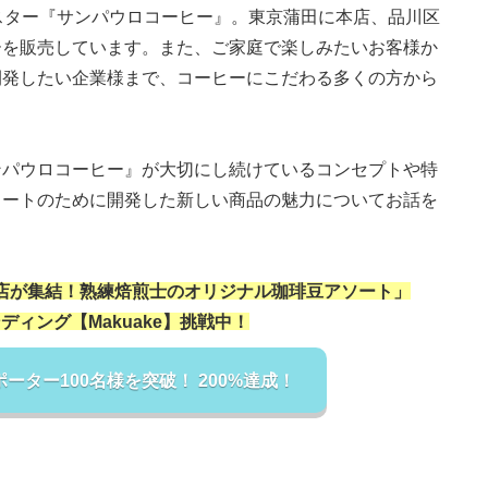
スター『サンパウロコーヒー』。東京蒲田に本店、品川区
ーを販売しています。また、ご家庭で楽しみたいお客様か
開発したい企業様まで、コーヒーにこだわる多くの方から
ンパウロコーヒー』が大切にし続けているコンセプトや特
ソートのために開発した新しい商品の魅力についてお話を
3店が集結！熟練焙煎士のオリジナル珈琲豆アソート」
ディング【Makuake】挑戦中！
ーター100名様を突破！ 200%達成！