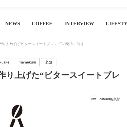
ジン
NEWS
COFFEE
INTERVIEW
LIFEST
作り上げた“ビタースイートブレンド”の魅力に迫る
kuake
mamekuru
老舗
作り上げた“ビタースイートブレ
cafend編集部