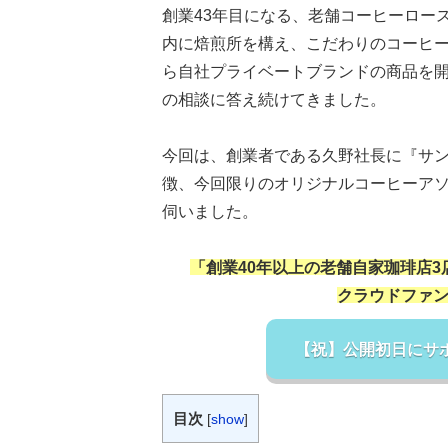
創業
43
年目になる、老舗コーヒーロー
内に焙煎所を構え、こだわりのコーヒ
ら自社プライベートブランドの商品を
の相談に答え続けてきました。
今回は、創業者である久野社長に『サ
徴、今回限りのオリジナルコーヒーア
伺いました。
「創業40年以上の老舗自家珈琲店
クラウドファン
【祝】公開初日にサポ
目次
[
show
]