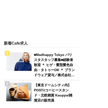
新着Cafe求人
■Madhappy Tokyo バリ
スタスタッフ募集■経験者
歓迎 ＊ ヒゲ・髪型髪色自
由・タトゥーOK ＊ ブラン
ドウェア貸与／株式会社
Madhappy Japan
【東京ドームシティ内】
POSTi/コーヒースタン
ド・北欧雑貨 Kauppa/雑
貨店の販売員