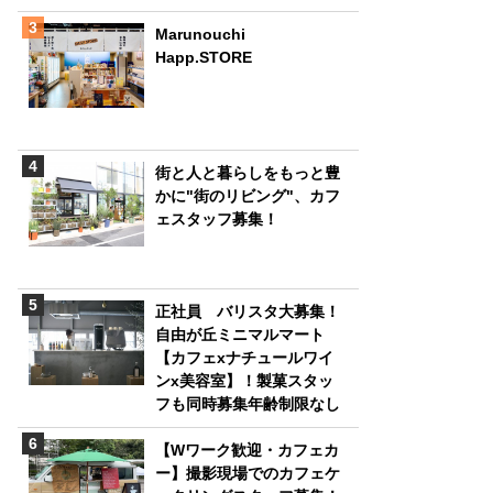
Marunouchi
Happ.STORE
街と人と暮らしをもっと豊
かに"街のリビング"、カフ
ェスタッフ募集！
正社員 バリスタ大募集！
自由が丘ミニマルマート
【カフェxナチュールワイ
ンx美容室】！製菓スタッ
フも同時募集年齢制限なし
【Wワーク歓迎・カフェカ
ー】撮影現場でのカフェケ