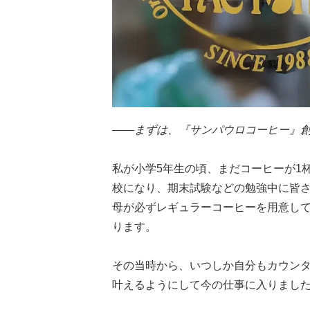
——まずは、『サンパウロコーヒー』
私が小学
5
年生の頃、まだコーヒーが
1
校になり、期末試験などの勉強中に皆
母が必ずレギュラーコーヒーを用意し
ります。
その当時から、いつしか自分もカウン
叶えるようにして今の仕事に入りまし