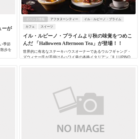
イベント情報
アフタヌーンティー
イル・ルピーノ・プライム
カフェ
スイーツ
ューが
イル・ルピーノ・プライムより秋の味覚をつめこ
んだ 「Halloween Afternoon Tea」が登場！！
い季節
お散歩を
世界的に有名なステーキハウスオーナーであるウルフギャング・
ズウィナー氏が手掛けるハワイ発の本格イタリアン「IL LUPINO
PRIME」（イル・ルピーノ・プラ...