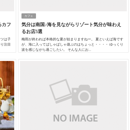
カフェ
るカフ
気分は南国♪海を見ながらリゾート気分が味わえ
るお店5選
ーツは子
梅雨が終われば本格的な夏が始まりますねー。 夏といえば海です
より注目
が、海に入ってばしゃばしゃ遊ぶのはちょっと・・・・ ゆっくり
波を感じながら過ごしたい。 そんな人にお...