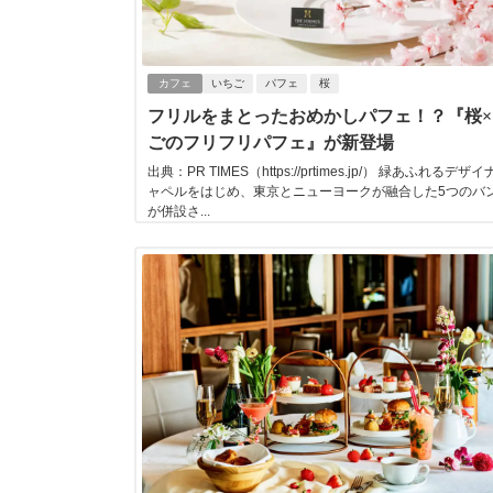
カフェ
いちご
パフェ
桜
フリルをまとったおめかしパフェ！？『桜×
ごのフリフリパフェ』が新登場
出典：PR TIMES（https://prtimes.jp/） 緑あふれるデ
ャペルをはじめ、東京とニューヨークが融合した5つのバ
が併設さ...