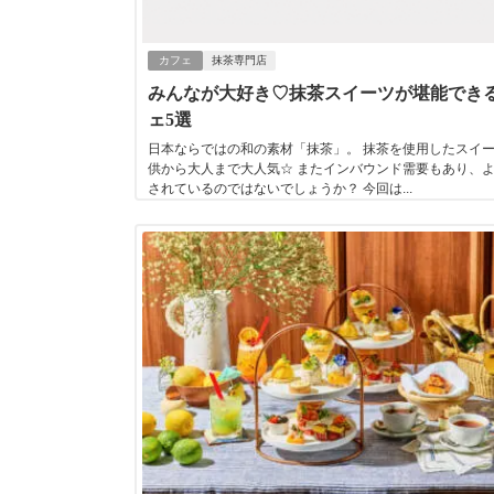
カフェ
抹茶専門店
みんなが大好き♡抹茶スイーツが堪能でき
ェ5選
日本ならではの和の素材「抹茶」。 抹茶を使用したスイ
供から大人まで大人気☆ またインバウンド需要もあり、
されているのではないでしょうか？ 今回は...