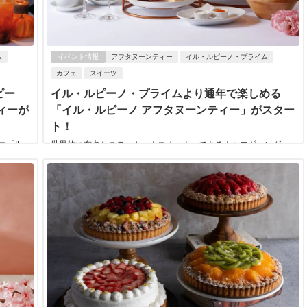
ム
イベント情報
アフタヌーンティー
イル・ルピーノ・プライム
カフェ
スイーツ
ピー
イル・ルピーノ・プライムより通年で楽しめる
ィーが
「イル・ルピーノ アフタヌーンティー」がスター
ト！
「IL
世界的に有名なステーキハウスオーナーであるウルフギャング・
5年10月
ズウィナー氏が手掛けるハワイ発の本格イタリアン「IL LUPINO
PRIME」（イル・ルピーノ・プラ...