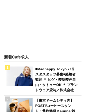
新着Cafe求人
■Madhappy Tokyo バリ
スタスタッフ募集■経験者
歓迎 ＊ ヒゲ・髪型髪色自
由・タトゥーOK ＊ ブラン
ドウェア貸与／株式会社
Madhappy Japan
【東京ドームシティ内】
POSTi/コーヒースタン
ド・北欧雑貨 Kauppa/雑