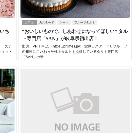
カフェ
カスタード
ケーキ
フルーツタルト
いち
“おいしいもので、しあわせになってほしい” タル
ト専門店「SAN」が岐阜県初出店！
ザイナーズチ
出典：PR TIMES（https://prtimes.jp/） 濃厚カスタードとフルーツ
ンケット
の相性にこだわった極上タルトを提供しているタルト専門店
「SAN」の新...