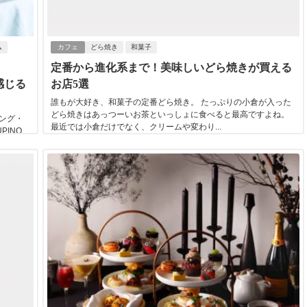
ム
カフェ
どら焼き
和菓子
定番から進化系まで！美味しいどら焼きが買える
感じる
お店5選
誰もが大好き、和菓子の定番どら焼き。 たっぷりの小倉が入った
どら焼きはあっつーいお茶といっしょに食べると最高ですよね。
ング・
最近では小倉だけでなく、クリームや変わり...
PINO