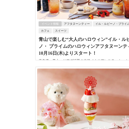
イベント情報
アフタヌーンティー
イル・ルピーノ・プライ
カフェ
スイーツ
青山で楽しむ“大人のハロウィン”イル・ル
ノ・ プライムのハロウィンアフタヌーンテ
10月16日(木)よりスタート！
表参道・青山エリアで話題の本格イタリアンステーキハウス
LUPINO PRIME（イル・ルピーノ・プライム）」が、202
16日(木)から期間限定...