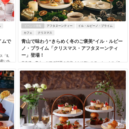
ム
イベント情報
アフタヌーンティー
イル・ルピーノ・プライム
カフェ
クリスマス
イムで
青山で味わう“きらめく冬のご褒美”イル・ルピー
ノ・プライム「クリスマス・アフタヌーンティ
ー」登場！
「IL
国産いち
表参道・青山エリアで話題の本格イタリアンステーキハウス「IL
LUPINO PRIME（イル・ルピーノ・プライム）」が、2025年12月
1日(月)～2025年...