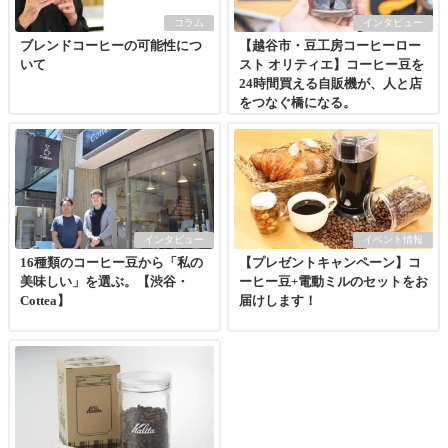
コラム
インタビュー
ブレンドコーヒーの可能性につ
【越谷市・豆工房コーヒーロー
いて
スト オリティエ】コーヒー豆を
24時間買える自販機が、人と店
をつなぐ橋になる。
インタビュー
イベント情報
16種類のコーヒー豆から「私の
【プレゼントキャンペーン】コ
美味しい」を選ぶ。【渋谷・
ーヒー豆+電動ミルのセットをお
Cottea】
届けします！